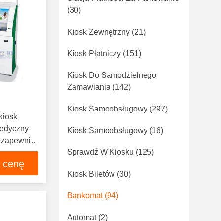
(30)
Kiosk Zewnętrzny
(21)
Kiosk Płatniczy
(151)
Kiosk Do Samodzielnego
Zamawiania
(142)
Kiosk Samoobsługowy
(297)
 kiosk
medyczny
Kiosk Samoobsługowy
(16)
S zapewnia
enie
Sprawdź W Kiosku
(125)
ą cenę
Kiosk Biletów
(30)
Bankomat
(94)
Automat
(2)