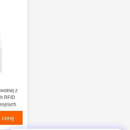
owotnej z
ch RFID
oryjnych
ą cenę