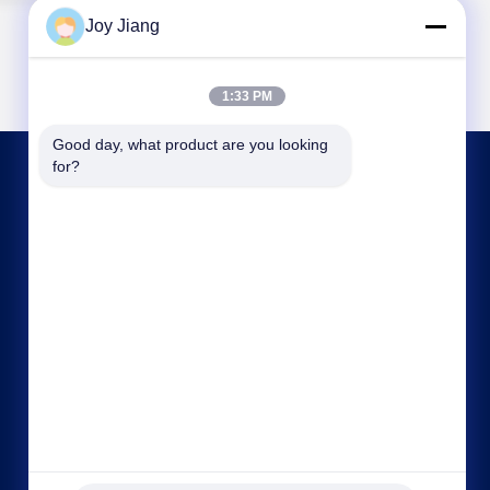
Joy Jiang
1:33 PM
Good day, what product are you looking 
for?
SKONTAKTUJ SIĘ Z NAMI
frank@lien.cn
+852-59568712
90-8 Dayang Road, 2 piętro, Wspólnota Rentian,
Ulica Fuhai, Dzielnica Baoan, Shenzhen,
Guangdong, Chiny