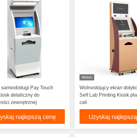
Wideo
 samoobsługi Pay Touch
Wolnostojący ekran dotyk
kiosk detaliczny do
Self Lab Printing Kiosk pł
ości zewnętrznej
cali
yskaj najlepszą cenę
Uzyskaj najlepsz