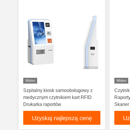
Wideo
Wideo
Szpitalny kiosk samoobsługowy z
Czytni
medycznym czytnikiem kart RFID
Raporty
Drukarka raportów
Skaner 
Samoobs
Uzyskaj najlepszą cenę
Uz