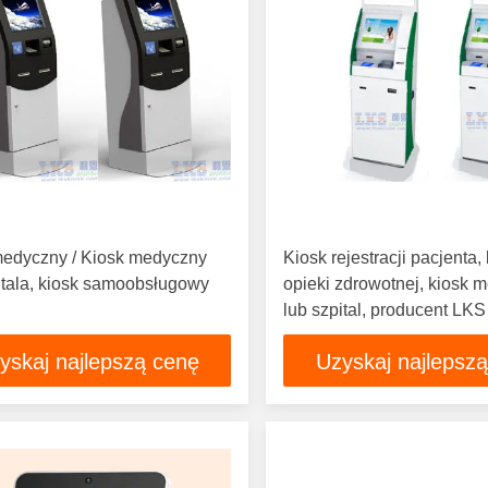
medyczny / Kiosk medyczny
Kiosk rejestracji pacjenta,
itala, kiosk samoobsługowy
opieki zdrowotnej, kiosk 
lub szpital, producent LK
projektowanie na zamówi
yskaj najlepszą cenę
Uzyskaj najlepsz