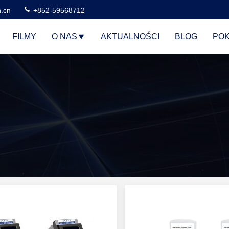
n.cn
+852-59568712
FILMY
O NAS
AKTUALNOŚCI
BLOG
POK