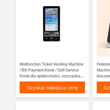
Mutifunction Ticket Vending Machine
Hotelow
/ Bill Payment Kiosk / Self-Service
Machine
Kiosk dla społeczności, oszczędzaj
kluczow
czas, zwiększaj wydajność
Uzyskaj najlepszą cenę
Uz