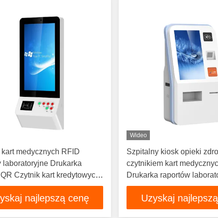
Wideo
k kart medycznych RFID
Szpitalny kiosk opieki zdr
 laboratoryjne Drukarka
czytnikiem kart medyczny
QR Czytnik kart kredytowych
Drukarka raportów laborat
ługowy kiosk dla szpitala
yskaj najlepszą cenę
Uzyskaj najlepsz