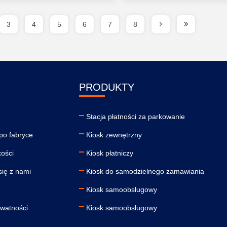
3
4
5
6
7
8
PRODUKTY
Stacja płatności za parkowanie
po fabryce
Kiosk zewnętrzny
kości
Kiosk płatniczy
się z nami
Kiosk do samodzielnego zamawiania
Kiosk samoobsługowy
ywatności
Kiosk samoobsługowy