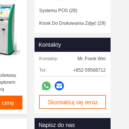
Systemu POS
(28)
Kiosk Do Drukowania Zdjęć
(29)
Monitor Z Ekranem Dotykowym
(7)
Kontakty
Cyfrowe Oznakowanie
(124)
Kontakty:
Mr. Frank Wei
Speed ​​Gates
(12)
Tel:
+852-59568712
iletowy
eptorem
ną
Skontaktuj się teraz
ą cenę
Napisz do nas