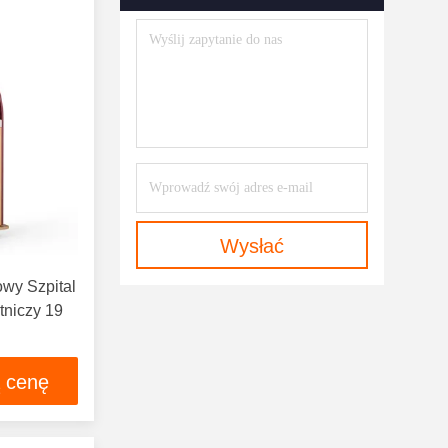
Wysłać
owy Szpital
atniczy 19
ą cenę