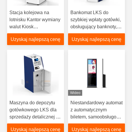
Stacja kolejowa na
Bankomat LKS do
lotnisku Kantor wymiany
szybkiej wpłaty gotówki,
walut Kiosk
obsługujący banknoty,
samoobsługowy
kiosk
Uzyskaj najlepszą cenę
Uzyskaj najlepszą cenę
Bankomat
Wideo
Maszyna do depozytu
Niestandardowy automat
gotówkowego LKS dla
z automatycznym
sprzedaży detalicznej i
biletem, samoobsługowy
stacji benzynowej
kiosk dla teatru,
Uzyskaj najlepszą cenę
Uzyskaj najlepszą cenę
Zarządzanie gotówką
przestrzeni publicznej