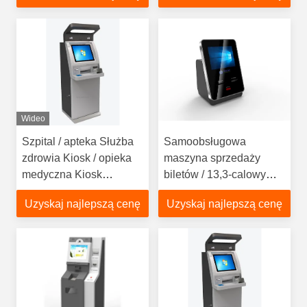
itp., Zapewnia szybki
serwis i oszczędność
kosztów
Wideo
Szpital / apteka Służba
Samoobsługowa
zdrowia Kiosk / opieka
maszyna sprzedaży
medyczna Kiosk
biletów / 13,3-calowy
Conform Europe MDD i
ekran dotykowy, kino /
Uzyskaj najlepszą cenę
Uzyskaj najlepszą cenę
USA FDCA Standard,
kino Kiosk biletów do
elegancki design LKS
szybkiej obsługi