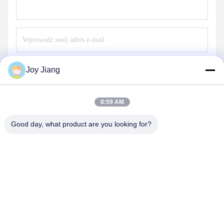
Wysłać
Joy Jiang
8:59 AM
Good day, what product are you looking for?
SHENZHEN LEAN KIOSK SYSTEMS CO.,
LTD.
frank@lien.cn
+852-59568712