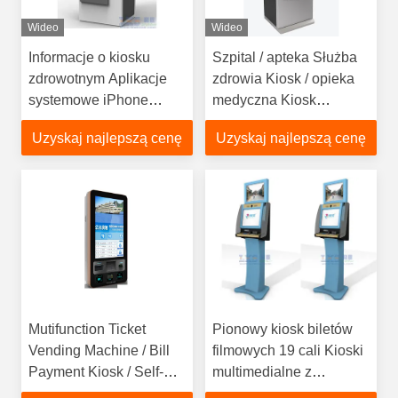
Wideo
Wideo
Informacje o kiosku
Szpital / apteka Służba
zdrowotnym Aplikacje
zdrowia Kiosk / opieka
systemowe iPhone
medyczna Kiosk
Wyświetlanie typu
Conform Europe MDD i
Uzyskaj najlepszą cenę
Uzyskaj najlepszą cenę
interfejsu
USA FDCA Standard,
elegancki design LKS
Mutifunction Ticket
Pionowy kiosk biletów
Vending Machine / Bill
filmowych 19 cali Kioski
Payment Kiosk / Self-
multimedialne z
Service Kiosk dla
ekranem