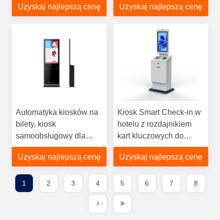
Uzyskaj najlepszą cenę
Uzyskaj najlepszą cenę
społeczności,
oszczędzaj czas,
zwiększaj wydajność
Automatyka kiosków na
Kiosk Smart Check-in w
bilety, kiosk
hotelu z rozdajnikiem
samoobsługowy dla
kart kluczowych do
teatrów, obszarów
pokoi i drukarką
Uzyskaj najlepszą cenę
Uzyskaj najlepszą cenę
publicznych itp.,
Zapewnia szybką
obsługę i oszczędza
1
2
3
4
5
6
7
8
koszty