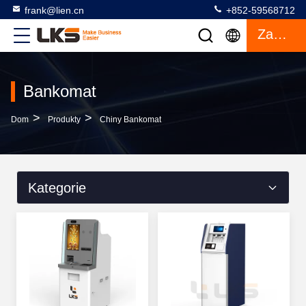
frank@lien.cn
+852-59568712
Zacytować
Bankomat
>
>
Dom
Produkty
Chiny Bankomat
Kategorie