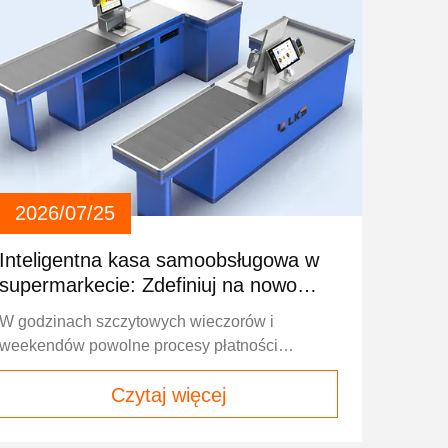
2026/07/25
Inteligentna kasa samoobsługowa w
supermarkecie: Zdefiniuj na nowo
szybkie i płynne zakupy
W godzinach szczytowych wieczorów i
weekendów powolne procesy płatności
frustrują klientów, obniżają zadowolenie
Czytaj więcej
klienta.i ograniczyć zdolność operacyjną
supermarketuDzisiejsza nowoczesna
inteligentna kasia doskonale rozwiązuje te