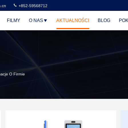
n.cn
+852-59568712
FILMY
O NAS
AKTUALNOŚCI
BLOG
POK
acje O Firmie