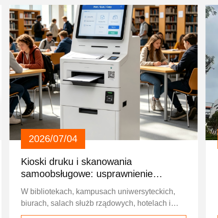
2026/07/04
Kioski druku i skanowania
samoobsługowe: usprawnienie
przepływów pracy dokumentów dla
W bibliotekach, kampusach uniwersyteckich,
każdej przestrzeni publicznej
biurach, salach służb rządowych, hotelach i
centrach handlowych, tradycyjne biurka