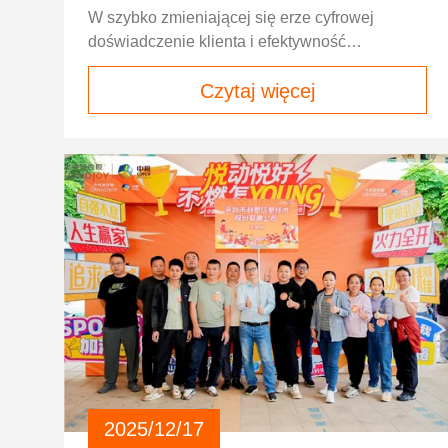
we wszystkich gałęziach przemysłu w
W szybko zmieniającej się erze cyfrowej
2026 roku
doświadczenie klienta i efektywność
operacyjna stały się podstawą
Czytaj więcej
konkurencyjności wszystkich branż.
Niezależnie od tego, czy chodzi o transport,
turystykę, rozrywkę, handel detaliczny czy
usługi publiczne, tradycyjna ręczna sprzedaż
biletów i modele usług stopniowo nie nadążają
za wymaganiami rynku. Długie czasy
oczekiwania w kolejkach, ograniczone godziny
obsługi, wysokie koszty pracy i błędy ludzkie w
przetwarzaniu biletów to częste problemy, które
nękają firmy i frustrują klientów końcowych na
całym świecie. Przez dziesięciolecia wiele
branż polegało wyłącznie na personelu
pierwszej linii przy wystawianiu biletów,
rejestracji i weryfikacji usług. Model ten niesie
ze sobą trzy główne, nieuniknione problemy.
2025/12/17