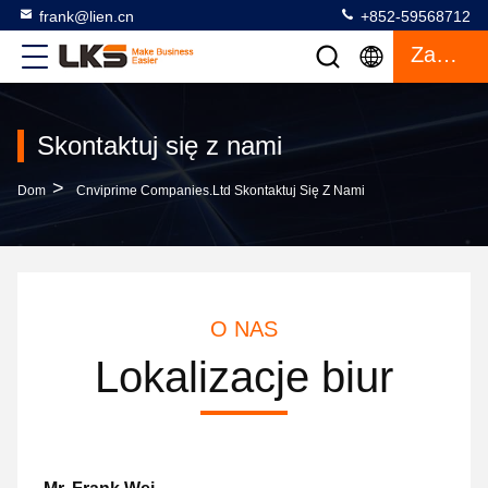
frank@lien.cn
+852-59568712
Zacytować
Skontaktuj się z nami
>
Dom
Cnviprime Companies.Ltd Skontaktuj Się Z Nami
O NAS
Lokalizacje biur