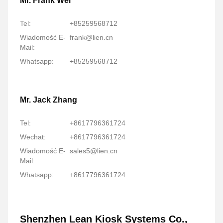
Mr. Frank Wei
Tel:
+85259568712
Wiadomość E-
frank@lien.cn
Mail:
Whatsapp:
+85259568712
Mr. Jack Zhang
Tel:
+8617796361724
Wechat:
+8617796361724
Wiadomość E-
sales5@lien.cn
Mail:
Whatsapp:
+8617796361724
Shenzhen Lean Kiosk Systems Co.,