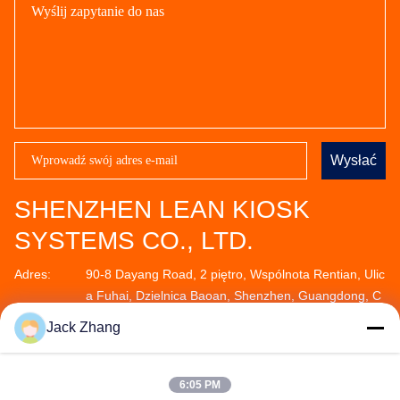
Wysłać
SHENZHEN LEAN KIOSK
SYSTEMS CO., LTD.
Adres:
90-8 Dayang Road, 2 piętro, Wspólnota Rentian, Ulic
a Fuhai, Dzielnica Baoan, Shenzhen, Guangdong, C
hiny
Jack Zhang
Telefon:
+852-59568712
6:05 PM