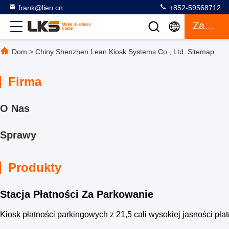
frank@lien.cn
+852-59568712
Zacytować
Dom
>
Chiny Shenzhen Lean Kiosk Systems Co., Ltd. Sitemap
Firma
O Nas
Sprawy
Produkty
Stacja Płatności Za Parkowanie
Kiosk płatności parkingowych z 21,5 cali wysokiej jasności p