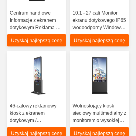
Centrum handlowe
10.1 - 27 cali Monitor
Informacje z ekranem
ekranu dotykowego IP65
dotykowym Reklama w
wodoodporny Windows
kiosku Gra w kiosku
Android wyświetlacz
Uzyskaj najlepszą cenę
Uzyskaj najlepszą cenę
LCD PC przemysłowy
46-calowy reklamowy
Wolnostojący kiosk
kiosk z ekranem
sieciowy multimedialny z
dotykowym /
monitorem o wysokiej
interaktywny
jasności do kiosku
Uzyskaj najlepszą cenę
Uzyskaj najlepszą cenę
interaktywny kiosk
reklamowego