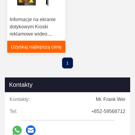
Informacje na ekranie
dotykowym Kioski
reklamowe wideo
Wyświetla poziome lub
Uzyskaj najlepszą cenę
pionowe
1
Kontakty
Kontakty:
Mr. Frank Wei
Tel:
+852-59568712