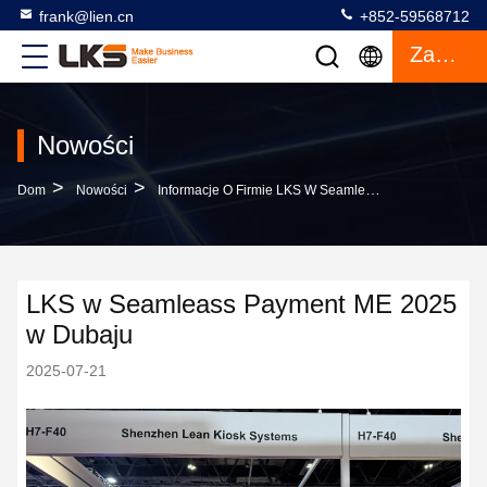
frank@lien.cn
+852-59568712
Zacytować
Nowości
>
>
Dom
Nowości
Informacje O Firmie LKS W Seamleass Payment ME 2025 W Dubaju
LKS w Seamleass Payment ME 2025
w Dubaju
2025-07-21