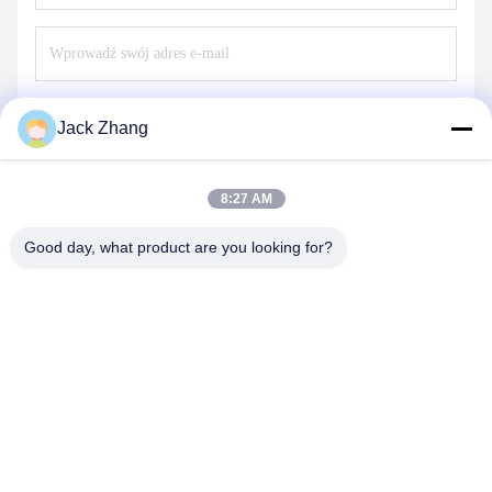
Wysłać
Jack Zhang
8:27 AM
Good day, what product are you looking for?
SHENZHEN LEAN KIOSK SYSTEMS CO.,
LTD.
frank@lien.cn
+852-59568712