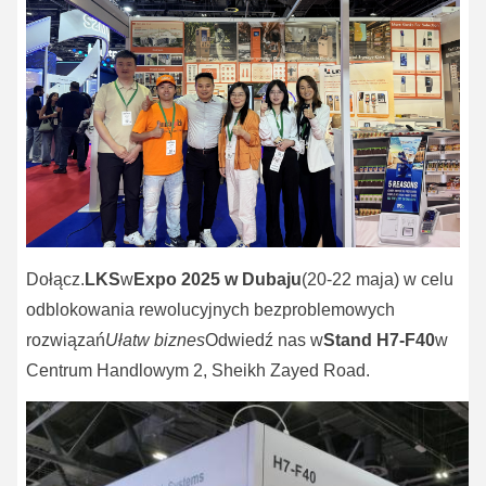
Dołącz.
LKS
w
Expo 2025 w Dubaju
(20-22 maja) w celu
odblokowania rewolucyjnych bezproblemowych
rozwiązań
Ułatw biznes
Odwiedź nas w
Stand H7-F40
w
Centrum Handlowym 2, Sheikh Zayed Road.