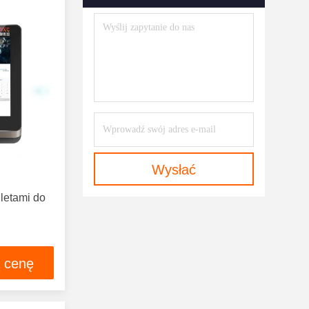
Wysłać
letami do
ą cenę