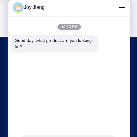
Joy Jiang
10:13 PM
Good day, what product are you looking 
for?
SKONTAKTUJ SIĘ Z NAMI
frank@lien.cn
+852-59568712
90-8 Dayang Road, 2 piętro, Wspólnota Rentian,
Ulica Fuhai, Dzielnica Baoan, Shenzhen,
Guangdong, Chiny