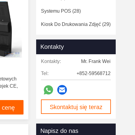
Systemu POS
(28)
Kiosk Do Drukowania Zdjęć
(29)
Monitor Z Ekranem Dotykowym
(7)
Kontakty
Cyfrowe Oznakowanie
(124)
Kontakty:
Mr. Frank Wei
Speed ​​Gates
(12)
Tel:
+852-59568712
letowych
ejek CE,
Skontaktuj się teraz
ą cenę
Napisz do nas