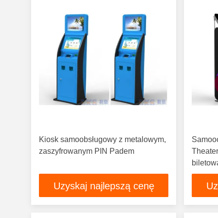
Kiosk samoobsługowy z metalowym,
Samooc
zaszyfrowanym PIN Padem
Theate
bileto
kresko
Uzyskaj najlepszą cenę
Uz