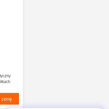
tyczny
kółkach
ą cenę