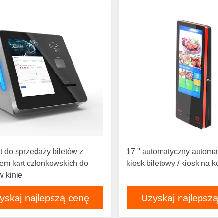
 do sprzedaży biletów z
17 '' automatyczny automa
iem kart członkowskich do
kiosk biletowy / kiosk na 
w kinie
yskaj najlepszą cenę
Uzyskaj najlepsz