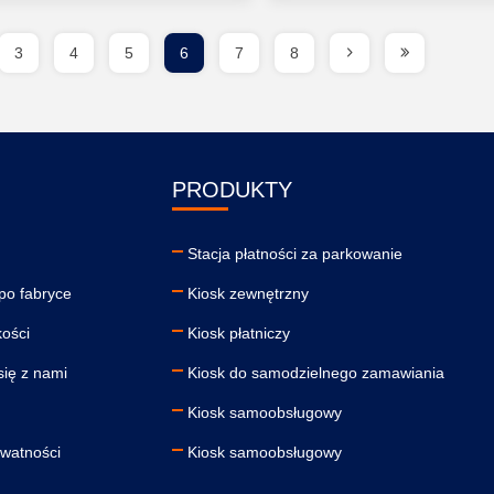
3
4
5
6
7
8
PRODUKTY
Stacja płatności za parkowanie
po fabryce
Kiosk zewnętrzny
kości
Kiosk płatniczy
się z nami
Kiosk do samodzielnego zamawiania
Kiosk samoobsługowy
ywatności
Kiosk samoobsługowy