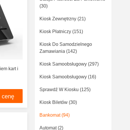
(30)
Kiosk Zewnętrzny
(21)
Kiosk Płatniczy
(151)
Kiosk Do Samodzielnego
Zamawiania
(142)
Kiosk Samoobsługowy
(297)
iem kart i
Kiosk Samoobsługowy
(16)
Sprawdź W Kiosku
(125)
ą cenę
Kiosk Biletów
(30)
Bankomat
(94)
Automat
(2)