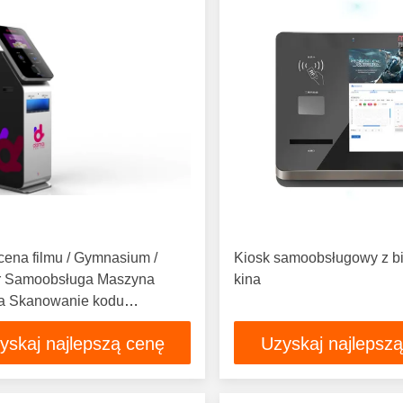
ena filmu / Gymnasium /
Kiosk samoobsługowy z bi
r Samoobsługa Maszyna
kina
wa Skanowanie kodu
wego 2D
yskaj najlepszą cenę
Uzyskaj najlepsz