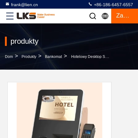
frank@lien.cn
+86-186-6457-6557
Zacytować
produkty
>
>
>
Dom
Produkty
Bankomat
Hotelowy Desktop Self Check In Machine Z Dystrybutorem Kart Kluczowych I Połączeniem Bluetooth