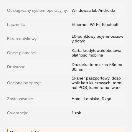
Obsługiwany system operacyjny:
Windowsa lub Androida
Łączność:
Ethernet, Wi-Fi, Bluetooth
10-punktowy pojemnościow
Ekran dotykowy:
y dotyk
Karta kredytowa/debetowa,
Opcje płatności:
płatność mobilna
Drukarka termiczna 58mm/
Drukarka:
80mm
Skaner paszportowy, dozo
Opcjonalny sprzęt:
wnik kart kluczowych, termi
nal POS, kamera na twarz
Zastosowanie:
Hotel, Lotnisko, Rząd
Gwarancja:
1 rok