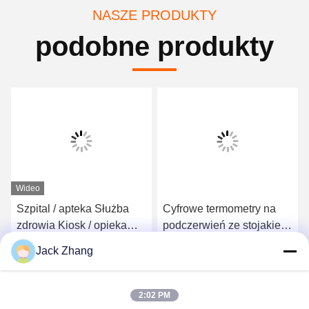
NASZE PRODUKTY
podobne produkty
Wideo
Szpital / apteka Służba
Cyfrowe termometry na
zdrowia Kiosk / opieka
podczerwień ze stojakiem
medyczna Kiosk Conform
podłogowym
Jack Zhang
Europe MDD i USA FDCA
Uzyskaj najlepszą cenę
Uzyskaj najlepszą cenę
Standard, elegancki
design LKS
2:02 PM