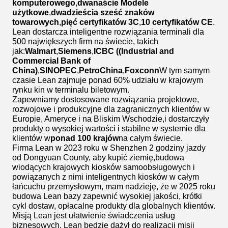
komputerowego
,
dwanaście Modele
użytkowe
,
dwadzieścia sześć znaków
towarowych
,
pięć certyfikatów 3C
,
10 certyfikatów CE
.
Lean dostarcza inteligentne rozwiązania terminali dla
500 największych firm na świecie, takich
jak:
Walmart
,
Siemens
,
ICBC ((Industrial and
Commercial Bank of
China)
,
SINOPEC
,
PetroChina
,
Foxconn
W tym samym
czasie Lean zajmuje ponad 60% udziału w krajowym
rynku kin w terminalu biletowym.
Zapewniamy dostosowane rozwiązania projektowe,
rozwojowe i produkcyjne dla zagranicznych klientów w
Europie, Ameryce i na Bliskim Wschodzie,i dostarczyły
produkty o wysokiej wartości i stabilne w systemie dla
klientów w
ponad 100 krajów
na całym świecie.
Firma Lean w 2023 roku w Shenzhen 2 godziny jazdy
od Dongyuan County, aby kupić ziemię,budowa
wiodących krajowych kiosków samoobsługowych i
powiązanych z nimi inteligentnych kiosków w całym
łańcuchu przemysłowym, mam nadzieję, że w 2025 roku
budowa Lean bazy zapewnić wysokiej jakości, krótki
cykl dostaw, opłacalne produkty dla globalnych klientów.
Misją Lean jest ułatwienie świadczenia usług
biznesowych, Lean będzie dążył do realizacji misji