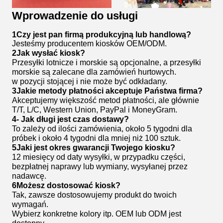
Wprowadzenie do usługi
1Czy jest pan firmą produkcyjną lub handlową?
Jesteśmy producentem kiosków OEM/ODM.
2Jak wysłać kiosk?
Przesyłki lotnicze i morskie są opcjonalne, a przesyłki
morskie są zalecane dla zamówień hurtowych.
w pozycji stojącej i nie może być odkładany.
3Jakie metody płatności akceptuje Państwa firma?
Akceptujemy większość metod płatności, ale głównie
T/T, L/C, Western Union, PayPal i MoneyGram.
4- Jak długi jest czas dostawy?
To zależy od ilości zamówienia, około 5 tygodni dla
próbek i około 4 tygodni dla mniej niż 100 sztuk.
5Jaki jest okres gwarancji Twojego kiosku?
12 miesięcy od daty wysyłki, w przypadku części,
bezpłatnej naprawy lub wymiany, wysyłanej przez
nadawcę.
6Możesz dostosować kiosk?
Tak, zawsze dostosowujemy produkt do twoich
wymagań.
Wybierz konkretne kolory itp. OEM lub ODM jest