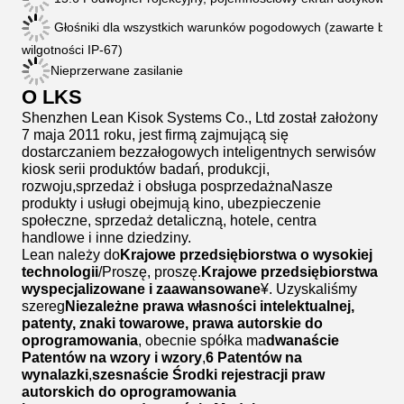
Głośniki dla wszystkich warunków pogodowych (zawarte bari
wilgotności IP-67)
Nieprzerwane zasilanie
O LKS
Shenzhen Lean Kisok Systems Co., Ltd został założony
7 maja 2011 roku, jest firmą zajmującą się
dostarczaniem bezzałogowych inteligentnych serwisów
kiosk serii produktów badań, produkcji,
rozwoju,sprzedaż i obsługa posprzedażnaNasze
produkty i usługi obejmują kino, ubezpieczenie
społeczne, sprzedaż detaliczną, hotele, centra
handlowe i inne dziedziny.
Lean należy do
Krajowe przedsiębiorstwa o wysokiej
technologii
/Proszę, proszę.
Krajowe przedsiębiorstwa
wyspecjalizowane i zaawansowane
¥. Uzyskaliśmy
szereg
Niezależne prawa własności intelektualnej,
patenty, znaki towarowe, prawa autorskie do
oprogramowania
, obecnie spółka ma
dwanaście
Patentów na wzory i wzory
,
6 Patentów na
wynalazki
,
szesnaście Środki rejestracji praw
autorskich do oprogramowania