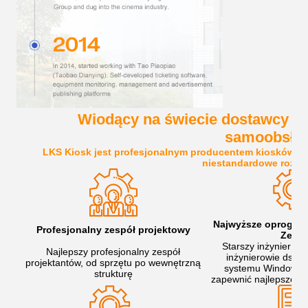
Wiodący na świecie dostawcy ro
samoobsłu
LKS Kiosk jest profesjonalnym producentem kiosków 
niestandardowe rozwi
Najwyższe oprogram
Profesjonalny zespół projektowy
Zespó
Starszy inżynier ele
Najlepszy profesjonalny zespół
inżynierowie ds. b
projektantów, od sprzętu po wewnętrzną
systemu Windows i
strukturę
zapewnić najlepsze o