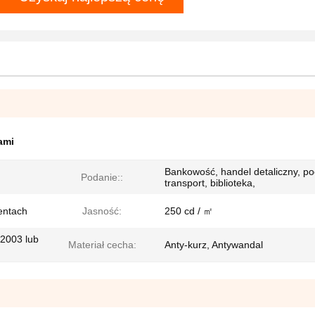
ami
Bankowość, handel detaliczny, po
Podanie::
transport, biblioteka,
entach
Jasność:
250 cd / ㎡
2003 lub
Materiał cecha:
Anty-kurz, Antywandal