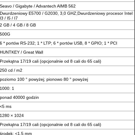
Seavo / Gigabyte / Advantech AIMB 562
Dwurdzeniowy E5700 / G2030, 3,0 GHZ;Dwurdzeniowy procesor Intel
I3 / I5 / I7
2 GB / 4 GB / 8 GB
500G
6 * portów RS-232; 1 * LTP; 6 * portów USB, 8 * GPIO; 1 * PCI
HUNTKEY / Great Wall
Przekątna 17/19 cali (opcjonalnie od 8 cali do 65 cali)
250 cd / m2
poziomo 100 ° powyżej; pionowo 80 ° powyżej
1000: 1
ponad 40000 godzin
<5 ms
1280 × 1024
Przekątna 17/19 cali (opcjonalnie od 8 cali do 65 cali)
środek: <1,5 mm