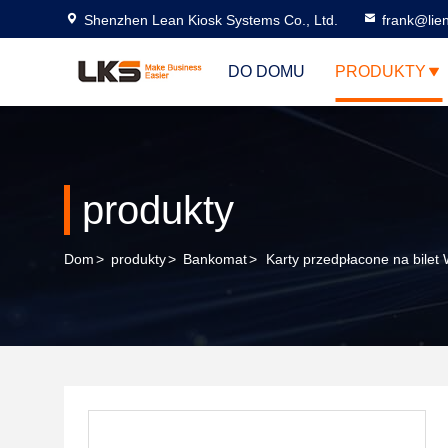
Shenzhen Lean Kiosk Systems Co., Ltd.
frank@lie
DO DOMU
PRODUKTY
produkty
Dom
>
produkty
>
Bankomat
>
Karty przedpłacone na bilet