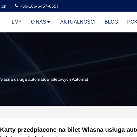
n.cn
+86-186-6457-6557
FILMY
O NAS
AKTUALNOŚCI
BLOG
POK
 Własna usługa automatów biletowych Automat
Karty przedpłacone na bilet Własna usługa a