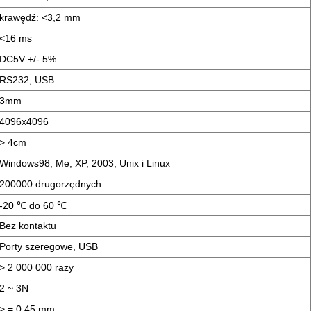
krawędź: <3,2 mm
<16 ms
DC5V +/- 5%
RS232, USB
3mm
4096x4096
> 4cm
Windows98, Me, XP, 2003, Unix i Linux
200000 drugorzędnych
-20 ℃ do 60 ℃
Bez kontaktu
Porty szeregowe, USB
> 2 000 000 razy
2 ~ 3N
> = 0,45 mm