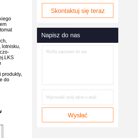
Skontaktuj się teraz
kiego
iem
tomat
Napisz do nas
ch,
lotnisku,
czo-
nej.LKS
m
 produkty,
ne do
w
Wysłać