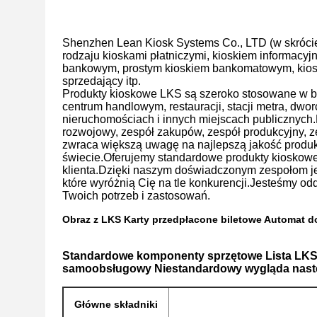
Shenzhen Lean Kiosk Systems Co., LTD (w skrócie
rodzaju kioskami płatniczymi, kioskiem informacyj
bankowym, prostym kioskiem bankomatowym, kios
sprzedający itp.
Produkty kioskowe LKS są szeroko stosowane w ba
centrum handlowym, restauracji, stacji metra, dwo
nieruchomościach i innych miejscach publicznych
rozwojowy, zespół zakupów, zespół produkcyjny, z
zwraca większą uwagę na najlepszą jakość produktó
świecie.Oferujemy standardowe produkty kioskow
klienta.Dzięki naszym doświadczonym zespołom je
które wyróżnią Cię na tle konkurencji.Jesteśmy o
Twoich potrzeb i zastosowań.
Obraz z LKS
Karty przedpłacone biletowe Automat 
Standardowe komponenty sprzętowe Lista
LK
samoobsługowy Niestandardowy
wygląda nast
Główne składniki