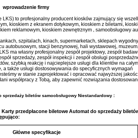
wprowadzenie firmy
 LKS) to profesjonalny producent kiosków zajmujący się wszel
nym, kioskiem z ekranem dotykowym, kioskiem z biletami, kiosk
kiem reklamowym, kioskiem zewnętrznym , samoobsługowy au
nkach, szpitalach, kinach, supermarketach, sklepach wygodny
rcu autobusowym, stacji benzynowej, hali wystawowej, muzeum, 
.LKS ma własny profesjonalny zespół projektowy, zespół badaw
espół sprzedaży, zespół inspekcji i zespół obsługi posprzedaż
w, szybką reakcję i najcieplejsze usługi dla klientów na cały
e, a także usługi dostosowywania do specyficznych wymagań
steśmy w stanie zaprojektować i opracować najwyższej jakości
ddani współpracy z Tobą, aby zapewnić rozwiązania dostosowa
do sprzedaży biletów samoobsługowy Niestandardowy
:
S
Karty przedpłacone biletowe Automat do sprzedaży biletó
ępująco:
Główne specyfikacje