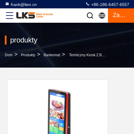
frank@lien.cn
+86-186-6457-6557
Zacytować
produkty
>
>
>
Dom
Produkty
Bankomat
Termiczny Kiosk Z Biletami Do Drukarki 80 Mm