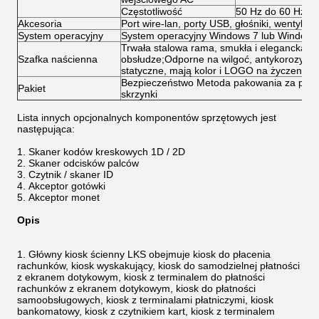
Częstotliwość
50 Hz do 60 Hz
Akcesoria
Port wire-lan, porty USB, głośniki, wentylator
System operacyjny
System operacyjny Windows 7 lub Windows 8
Trwała stalowa rama, smukła i elegancka kon
Szafka naścienna
obsłudze;Odporne na wilgoć, antykorozyjne
statyczne, mają kolor i LOGO na życzenie.
Bezpieczeństwo Metoda pakowania za pomoc
Pakiet
skrzynki
Lista innych opcjonalnych komponentów sprzętowych jest
następująca:
Skaner kodów kreskowych 1D / 2D
Skaner odcisków palców
Czytnik / skaner ID
Akceptor gotówki
Akceptor monet
Opis
Główny kiosk ścienny LKS obejmuje kiosk do płacenia
rachunków, kiosk wyskakujący, kiosk do samodzielnej płatności
z ekranem dotykowym, kiosk z terminalem do płatności
rachunków z ekranem dotykowym, kiosk do płatności
samoobsługowych, kiosk z terminalami płatniczymi, kiosk
bankomatowy, kiosk z czytnikiem kart, kiosk z terminalem