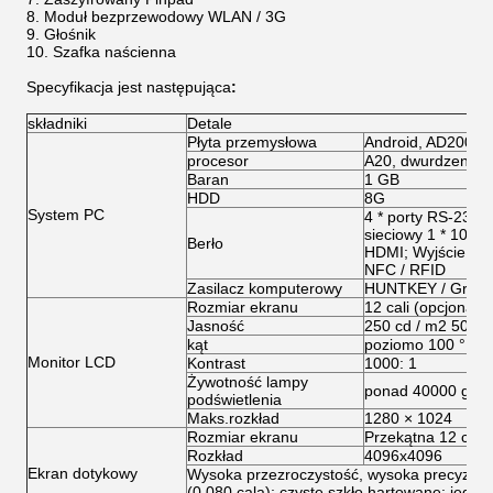
Moduł bezprzewodowy WLAN / 3G
Głośnik
Szafka naścienna
Specyfikacja
jest następująca
:
składniki
Detale
Płyta przemysłowa
Android, AD200
procesor
A20, dwurdzeniow
Baran
1 GB
HDD
8G
System PC
4 * porty RS-232;
sieciowy 1 * 10 / 
Berło
HDMI; Wyjście aud
NFC / RFID
Zasilacz komputerowy
HUNTKEY / Great 
Rozmiar ekranu
12 cali (opcjonalni
Jasność
250 cd / m2 500 c
kąt
poziomo 100 ° pow
Monitor LCD
Kontrast
1000: 1
Żywotność lampy
ponad 40000 godz
podświetlenia
Maks.rozkład
1280 × 1024
Rozmiar ekranu
Przekątna 12 cali (
Rozkład
4096x4096
Ekran dotykowy
Wysoka przezroczystość, wysoka precyzja i 
(0,080 cala); czyste szkło hartowane; jed