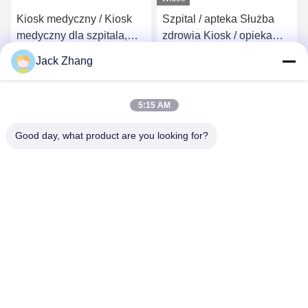
Kiosk medyczny / Kiosk
Szpital / apteka Służba
medyczny dla szpitala,
zdrowia Kiosk / opieka
kiosk samoobsługowy
medyczna Kiosk Conform
Jack Zhang
LKS
Europe MDD i USA FDCA
Uzyskaj najlepszą cenę
Uzyskaj najlepszą cenę
Standard, elegancki
design LKS
5:15 AM
Good day, what product are you looking for?
SHENZHEN LEAN KIOSK SYSTEMS CO.,
LTD.
frank@lien.cn
+86-186-6457-6557
90-8 Dayang Road, 2 piętro, Wspólnota Rentian, Ulica Fuhai,