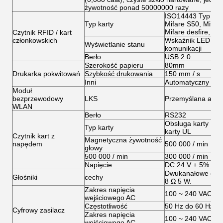
żywotność ponad 50000000 razy
ISO14443 Typ A be
Typ karty
Mifare S50, Mifar
Mifare desfire, Mifa
Czytnik RFID / kart
członkowskich
Wskaźnik LED poka
Wyświetlanie stanu
komunikacji
Berło
USB 2.0
Szerokość papieru
80mm
Drukarka pokwitowań
Szybkość drukowania
150 mm / s
Inni
Automatyczny pół l
Moduł
bezprzewodowy
LKS
Przemyślana ante
WLAN
Berło
RS232
Obsługa karty IC, 
Typ karty
karty UL
Czytnik kart z
Magnetyczna żywotność
napędem
500 000 / min
głowy
500 000 / min
300 000 / min
Napięcie
DC 24 V ± 5%
Dwukanałowe głoś
Głośniki
cechy
8 Ω 5 W.
Zakres napięcia
100 ~ 240 VAC
wejściowego AC
Częstotliwość
50 Hz do 60 Hz
Cyfrowy zasilacz
Zakres napięcia
100 ~ 240 VAC
wejściowego AC