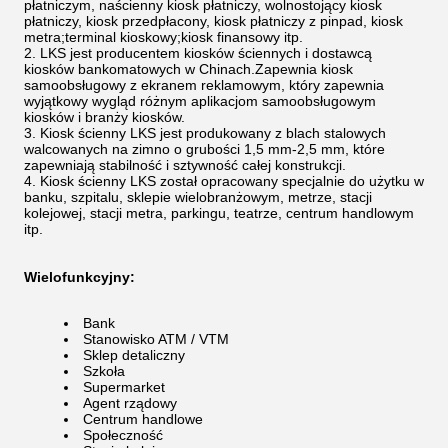
płatniczym, naścienny kiosk płatniczy, wolnostojący kiosk
płatniczy, kiosk przedpłacony, kiosk płatniczy z pinpad, kiosk
metra;terminal kioskowy;kiosk finansowy itp.
LKS jest producentem kiosków ściennych i dostawcą
kiosków bankomatowych w Chinach.Zapewnia kiosk
samoobsługowy z ekranem reklamowym, który zapewnia
wyjątkowy wygląd różnym aplikacjom samoobsługowym
kiosków i branży kiosków.
Kiosk ścienny LKS jest produkowany z blach stalowych
walcowanych na zimno o grubości 1,5 mm-2,5 mm, które
zapewniają stabilność i sztywność całej konstrukcji.
Kiosk ścienny LKS został opracowany specjalnie do użytku w
banku, szpitalu, sklepie wielobranżowym, metrze, stacji
kolejowej, stacji metra, parkingu, teatrze, centrum handlowym
itp.
Wielofunkcyjny:
Bank
Stanowisko ATM / VTM
Sklep detaliczny
Szkoła
Supermarket
Agent rządowy
Centrum handlowe
Społeczność