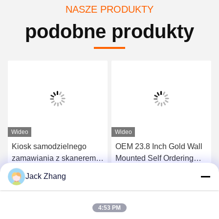
NASZE PRODUKTY
podobne produkty
Wideo
Wideo
Kiosk samodzielnego
OEM 23.8 Inch Gold Wall
zamawiania z skanerem
Mounted Self Ordering
kodów kreskowych i
Kiosk Z Podtrzymującym
Jack Zhang
drukarką termiczną
Android/Windows
Uzyskaj najlepszą cenę
Uzyskaj najlepszą cenę
4:53 PM