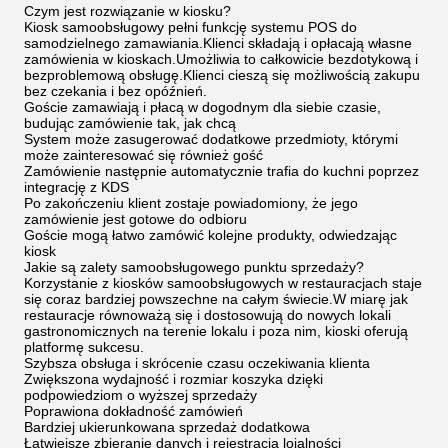
Czym jest rozwiązanie w kiosku?
Kiosk samoobsługowy pełni funkcję systemu POS do
samodzielnego zamawiania.Klienci składają i opłacają własne
zamówienia w kioskach.Umożliwia to całkowicie bezdotykową i
bezproblemową obsługę.Klienci cieszą się możliwością zakupu
bez czekania i bez opóźnień.
Goście zamawiają i płacą w dogodnym dla siebie czasie,
budując zamówienie tak, jak chcą
System może zasugerować dodatkowe przedmioty, którymi
może zainteresować się również gość
Zamówienie następnie automatycznie trafia do kuchni poprzez
integrację z KDS
Po zakończeniu klient zostaje powiadomiony, że jego
zamówienie jest gotowe do odbioru
Goście mogą łatwo zamówić kolejne produkty, odwiedzając
kiosk
Jakie są zalety samoobsługowego punktu sprzedaży?
Korzystanie z kiosków samoobsługowych w restauracjach staje
się coraz bardziej powszechne na całym świecie.W miarę jak
restauracje równoważą się i dostosowują do nowych lokali
gastronomicznych na terenie lokalu i poza nim, kioski oferują
platformę sukcesu.
Szybsza obsługa i skrócenie czasu oczekiwania klienta
Zwiększona wydajność i rozmiar koszyka dzięki
podpowiedziom o wyższej sprzedaży
Poprawiona dokładność zamówień
Bardziej ukierunkowana sprzedaż dodatkowa
Łatwiejsze zbieranie danych i rejestracja lojalności