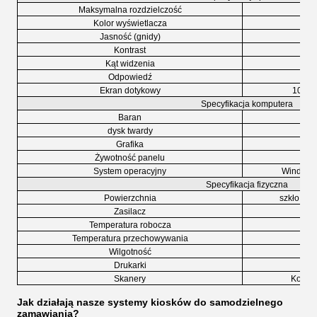
Maksymalna rozdzielczość
Kolor wyświetlacza
Jasność (gnidy)
Kontrast
Kąt widzenia
Odpowiedź
Ekran dotykowy
10-pu
Specyfikacja komputera
Baran
dysk twardy
Grafika
Żywotność panelu
System operacyjny
Windows 
Specyfikacja fizyczna
Powierzchnia
szkło ha
Zasilacz
Temperatura robocza
Temperatura przechowywania
Wilgotność
Drukarki
Skanery
Kod QR
Jak działają nasze systemy kiosków do samodzielnego
zamawiania?