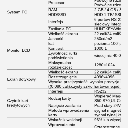
Podwójne rdzeń E5
Procesor
Podwójne rdzeń I3/
RAM
2 GB / 4 GB / 8 G
System PC
HDD/SSD
HDD:1 TB/ SSD 1
6 portów RS-232;1
Interfejs
sieciowy;Integrow
Zasilanie PC
HUNTKEY/Wielki 
Wielkość ekranu
22 cali/24 cali/27 c
Jasność
250cd/m2
kąt
pozioma 100°powy
Kontrast
1000:1
Monitor LCD
Żywotność rurki
więcej niż 40 000 
podświetlenia
Maksymalna
1280×1024
rozdzielczość
Wielkość ekranu
22 cali/24 cali/27 
Rozstrzygnięcie
4096x4096
Ekran dotykowy
Wysoka przejrzystość, wysoka precyzja i trw
((0,080 cali);czysty szkło hartowane;jedno
Interfejs
RS232
Wspierać Magcard,
Rodzaj karty
Czytnik kart
S50,S70,UL Card
kredytowych
Napięcie zasilania
Prąd stały 24V±5
Metoda wprowadzenia
sygnał magnetyczny
karty
sygnał tylnej karty
Wskaźnik walidacji
96% lub więcej
Wprowadzenie
Czterostronne