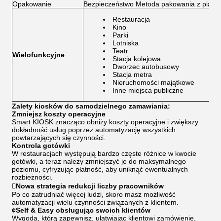
Opakowanie
Bezpieczeństwo Metoda pakowania z piank
Restauracja
Kino
Parki
Lotniska
Teatr
Wielofunkcyjne
Stacja kolejowa
Dworzec autobusowy
Stacja metra
Nieruchomości majątkowe
Inne miejsca publiczne
Zalety kiosków do samodzielnego zamawiania:
Zmniejsz koszty operacyjne
Smart KIOSK znacząco obniży koszty operacyjne i zwiększy
dokładność usług poprzez automatyzację wszystkich
powtarzających się czynności.
Kontrola gotówki
W restauracjach występują bardzo częste różnice w kwocie
gotówki, a teraz należy zmniejszyć je do maksymalnego
poziomu, cyfryzując płatność, aby uniknąć ewentualnych
rozbieżności.
Nowa strategia redukcji liczby pracowników
Po co zatrudniać więcej ludzi, skoro masz możliwość
automatyzacji wielu czynności związanych z klientem.
¢Self & Easy obsługując swoich klientów
Wygoda, którą zapewnisz, ułatwiając klientowi zamówienie,