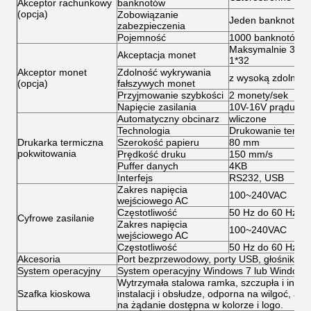
Akceptor rachunkowy
banknotów
(opcja)
Zobowiązanie
Jeden banknot
zabezpieczenia
Pojemność
1000 banknotów M
Maksymalnie 32 ro
Akceptacja monet
1*32
Akceptor monet
Zdolność wykrywania
z wysoką zdolnośc
(opcja)
fałszywych monet
Przyjmowanie szybkości
2 monety/sek
Napięcie zasilania
10V-16V prądu sta
Automatyczny obcinarz
wliczone
Technologia
Drukowanie termi
Drukarka termiczna
Szerokość papieru
80 mm
pokwitowania
Prędkość druku
150 mm/s
Puffer danych
4KB
Interfejs
RS232, USB
Zakres napięcia
100~240VAC
wejściowego AC
Częstotliwość
50 Hz do 60 Hz
Cyfrowe zasilanie
Zakres napięcia
100~240VAC
wejściowego AC
Częstotliwość
50 Hz do 60 Hz
Akcesoria
Port bezprzewodowy, porty USB, głośniki, wen
System operacyjny
System operacyjny Windows 7 lub Windows X
Wytrzymała stalowa ramka, szczupła i inteli
Szafka kioskowa
instalacji i obsłudze, odporna na wilgoć, ant
na żądanie dostępna w kolorze i logo.