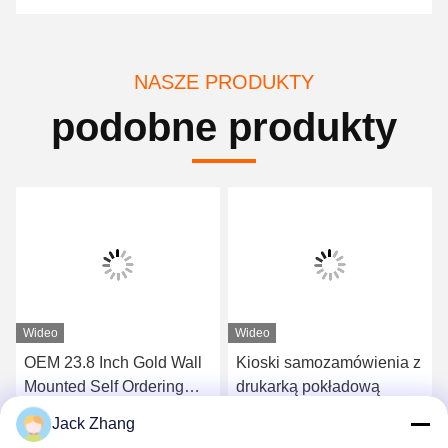
NASZE PRODUKTY
podobne produkty
Wideo
Wideo
OEM 23.8 Inch Gold Wall
Kioski samozamówienia z
Mounted Self Ordering
drukarką pokładową
Kiosk Z Podtrzymującym
Jack Zhang
Android/Windows
Uzyskaj najlepszą cenę
Uzyskaj najlepszą cenę