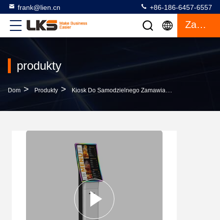
frank@lien.cn
+86-186-6457-6557
Zacytować
produkty
>
>
>
Dom
Produkty
Kiosk Do Samodzielnego Zamawiania
Kiosk Z Te