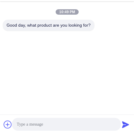
10:49 PM
Good day, what product are you looking for?
SHENZHEN LEAN KIOSK SYSTEMS CO.,
LTD.
frank@lien.cn
+86-186-6457-6557
90-8 Dayang Road, 2 piętro, Wspólnota Rentian, Ulica Fuhai,
Dzielnica Baoan, Shenzhen, Guangdong, Chiny
Chiny Dobra jakość Stacja płatności za parkowanie Dostawca. Prawa
autorskie © 2014-2026 Shenzhen Lean Kiosk Systems Co., Ltd. . Wszelkie
prawa zastrzeżone.