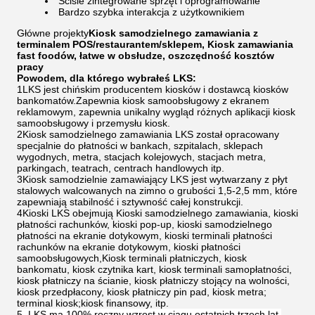
Ścisle zintegrowane sprzęt i oprogramowanie
Bardzo szybka interakcja z użytkownikiem
Główne projekty
Kiosk samodzielnego zamawiania z
terminalem POS/restaurantem/sklepem, Kiosk zamawiania
fast foodów, łatwe w obsłudze, oszczędność kosztów
pracy
Powodem, dla którego wybrałeś LKS:
1LKS jest chińskim producentem kiosków i dostawcą kiosków
bankomatów.Zapewnia kiosk samoobsługowy z ekranem
reklamowym, zapewnia unikalny wygląd różnych aplikacji kiosk
samoobsługowy i przemysłu kiosk.
2Kiosk samodzielnego zamawiania LKS został opracowany
specjalnie do płatności w bankach, szpitalach, sklepach
wygodnych, metra, stacjach kolejowych, stacjach metra,
parkingach, teatrach, centrach handlowych itp.
3Kiosk samodzielnie zamawiający LKS jest wytwarzany z płyt
stalowych walcowanych na zimno o grubości 1,5-2,5 mm, które
zapewniają stabilność i sztywność całej konstrukcji.
4Kioski LKS obejmują Kioski samodzielnego zamawiania, kioski
płatności rachunków, kioski pop-up, kioski samodzielnego
płatności na ekranie dotykowym, kioski terminali płatności
rachunków na ekranie dotykowym, kioski płatności
samoobsługowych,Kiosk terminali płatniczych, kiosk
bankomatu, kiosk czytnika kart, kiosk terminali samopłatności,
kiosk płatniczy na ścianie, kiosk płatniczy stojący na wolności,
kiosk przedpłacony, kiosk płatniczy pin pad, kiosk metra;
terminal kiosk;kiosk finansowy, itp.
5. LKS ma 100% roczny wzrost w ciągu ostatnich trzech lat,