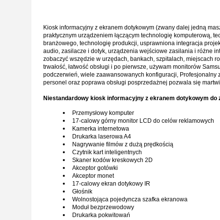
Kiosk informacyjny z ekranem dotykowym (zwany dalej jedną maszyn
praktycznym urządzeniem łączącym technologię komputerową, tech
branżowego, technologię produkcji, usprawniona integracja proje
audio, zasilacze i dotyk, urządzenia wejściowe zasilania i różne
zobaczyć wszędzie w urzędach, bankach, szpitalach, miejscach roz
trwałość, łatwość obsługi i po pierwsze, używam monitorów Sams
podczerwień, wiele zaawansowanych konfiguracji, Profesjonalny ze
personel oraz poprawa obsługi posprzedażnej pozwala się martwi
Niestandardowy kiosk informacyjny z ekranem dotykowym do zbie
Przemysłowy komputer
17-calowy górny monitor LCD do celów reklamowych
Kamerka internetowa
Drukarka laserowa A4
Nagrywanie filmów z dużą prędkością
Czytnik kart inteligentnych
Skaner kodów kreskowych 2D
Akceptor gotówki
Akceptor monet
17-calowy ekran dotykowy IR
Głośnik
Wolnostojąca pojedyncza szafka ekranowa
Moduł bezprzewodowy
Drukarka pokwitowań