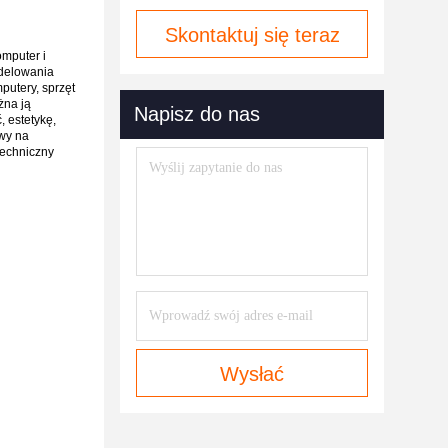
Skontaktuj się teraz
omputer i
odelowania
putery, sprzęt
żna ją
Napisz do nas
 estetykę,
owy na
techniczny
Wysłać