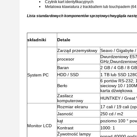
Czytnik kart identyfikacyjnych
Metalowa klawiatura z trackballem lub touchpadem (64
Lista standardowych komponentów sprzętowych
wygląda nastę
składniki
Detale
Zarząd przemysłowy
Seavo / Gigabyte 
Dwurdzeniowy E57
procesor
GHz;Dwurdzeniowy p
Baran
2 GB / 4 GB / 8 GB
HDD / SSD
1 TB lub SSD 128
System PC
6 portów RS-232; 1
Berło
sieciowy 10 / 100M
karta dźwiękowa
Zasilacz
HUNTKEY / Great 
komputerowy
Rozmiar ekranu
17 cali / 19 cali (o
Jasność
250 cd / m2
kąt
poziomo 100 ° pow
Monitor LCD
Kontrast
1000: 1
Żywotność lampy
ponad 40000 godz