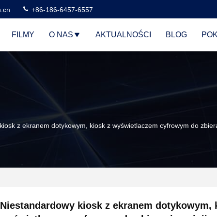
n.cn
+86-186-6457-6557
FILMY
O NAS
AKTUALNOŚCI
BLOG
POK
kiosk z ekranem dotykowym, kiosk z wyświetlaczem cyfrowym do zbiera
Niestandardowy kiosk z ekranem dotykowym, k