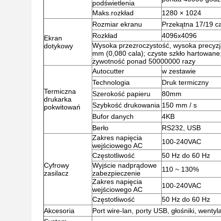
podświetlenia
Maks.rozkład
1280 × 1024
Rozmiar ekranu
Przekątna 17/19 cal
Rozkład
4096x4096
Ekran
Wysoka przezroczystość, wysoka precyzja 
dotykowy
mm (0,080 cala); czyste szkło hartowan
żywotność ponad 50000000 razy
Autocutter
w zestawie
Technologia
Druk termiczny
Termiczna
Szerokość papieru
80mm
drukarka
Szybkość drukowania
150 mm / s
pokwitowań
Bufor danych
4KB
Berło
RS232, USB
Zakres napięcia
100-240VAC
wejściowego AC
Częstotliwość
50 Hz do 60 Hz
Cyfrowy
Wyjście nadprądowe
110 ~ 130%
zasilacz
zabezpieczenie
Zakres napięcia
100-240VAC
wejściowego AC
Częstotliwość
50 Hz do 60 Hz
Akcesoria
Port wire-lan, porty USB, głośniki, wentyla