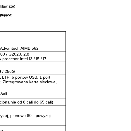
 klawisze)
pująco:
/ Advantech AIMB 562
00 / G2020, 2,8
rocesor Intel I3 / I5 / I7
G / 256G
 LTP; 6 portów USB, 1 port
; Zintegrowana karta sieciowa,
Wall
pcjonalnie od 8 cali do 65 cali)
yżej; pionowo 80 ° powyżej
in