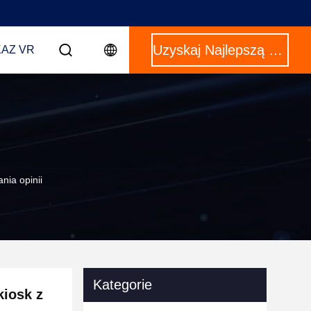
Uzyskaj Najlepszą Cenę
AZ VR
nia opinii
Kategorie
iosk z