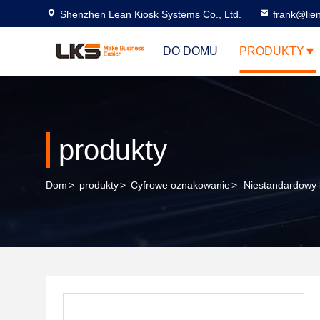
Shenzhen Lean Kiosk Systems Co., Ltd.
frank@lie
DO DOMU
PRODUKTY
produkty
Dom
>
produkty
>
Cyfrowe oznakowanie
>
Niestandardowy 