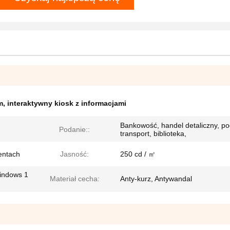
m
,
interaktywny kiosk z informacjami
Bankowość, handel detaliczny, po
Podanie::
transport, biblioteka,
entach
Jasność:
250 cd / ㎡
indows 1
Materiał cecha:
Anty-kurz, Antywandal