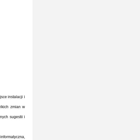
ce instalacji i
elkich zmian w
ych sugestii i
 informatyczna,