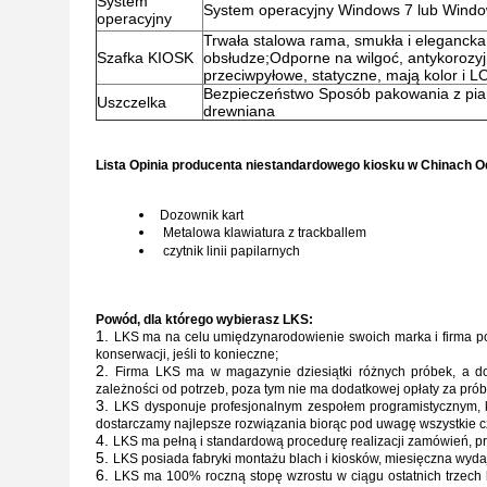
System
System operacyjny Windows 7 lub Window
operacyjny
Trwała stalowa rama, smukła i elegancka k
Szafka KIOSK
obsłudze;Odporne na wilgoć, antykorozy
przeciwpyłowe, statyczne, mają kolor i 
Bezpieczeństwo Sposób pakowania z pia
Uszczelka
drewniana
Lista
Opinia producenta niestandardowego kiosku w Chinach Od
Dozownik kart
Metalowa klawiatura z trackballem
czytnik linii papilarnych
Powód, dla którego wybierasz LKS:
LKS ma na celu umiędzynarodowienie swoich
marka i firma p
konserwacji, jeśli to konieczne;
Firma LKS ma w magazynie dziesiątki różnych próbek, a do
zależności od potrzeb, poza tym nie ma dodatkowej opłaty za prób
LKS dysponuje profesjonalnym zespołem programistycznym, kt
dostarczamy najlepsze rozwiązania biorąc pod uwagę wszystkie cz
LKS ma pełną i standardową procedurę realizacji zamówień, p
LKS posiada fabryki montażu blach i kiosków, miesięczna wyda
LKS ma 100% roczną stopę wzrostu w ciągu ostatnich trzech la