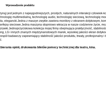
Wprowadzenie produktu
ą) jest jednym z najwygodniejszych, prostych, naturalnych interakcji człowiek-k
nologię multimedialną, technologię audio, technologię sieciową, technologię m
ktu, elegancki.Jedna z maszyn zwykle zawiera monitory z ekranem dotykowym, kom
 interfejsy sieciowe.Jedna maszyna stopniowo wkracza w nasze codzienne życie, mo
rywki.Jednoprzyciskowa kolekcja mojej firmy obejmująca praktyczność, stabilność,
ung, LG i innych znanych międzynarodowych marek, wysokiej jakości ekran dotyk
spół badawczy zapewniający stabilność jakości produktu, trwały, profesjonalny i 
ć.
rania opinii, drukowania biletów pomocy technicznej dla teatru, kina.