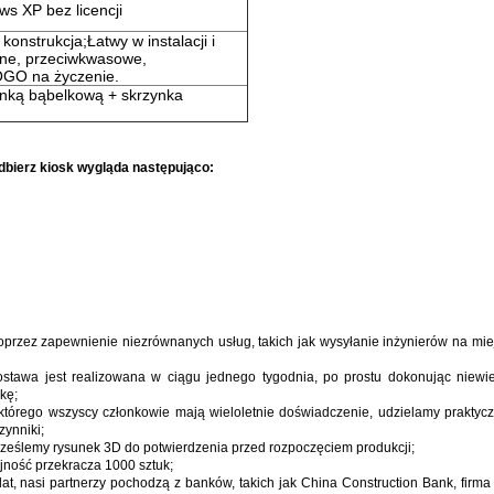
s XP bez licencji
onstrukcja;Łatwy w instalacji i
jne, przeciwkwasowe,
LOGO na życzenie.
nką bąbelkową + skrzynka
bierz kiosk
wygląda następująco:
oprzez zapewnienie niezrównanych usług, takich jak wysyłanie inżynierów na miejs
stawa jest realizowana w ciągu jednego tygodnia, po prostu dokonując niewi
kę;
órego wszyscy członkowie mają wieloletnie doświadczenie, udzielamy praktyczn
ynniki;
rześlemy rysunek 3D do potwierdzenia przed rozpoczęciem produkcji;
jność przekracza 1000 sztuk;
t, nasi partnerzy pochodzą z banków, takich jak China Construction Bank, firma