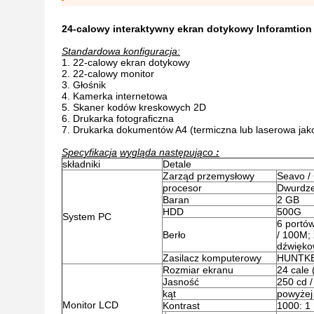
24-calowy interaktywny ekran dotykowy Inforamtion
Standardowa konfiguracja:
22-calowy ekran dotykowy
22-calowy monitor
Głośnik
Kamerka internetowa
Skaner kodów kreskowych 2D
Drukarka fotograficzna
Drukarka dokumentów A4 (termiczna lub laserowa jak
Specyfikacja
wygląda następująco
:
składniki
Detale
Zarząd przemysłowy
Seavo /
procesor
Dwurdze
Baran
2 GB
HDD
500G
System PC
6 portów
Berło
/ 100M; 
dźwięk
Zasilacz komputerowy
HUNTKEY
Rozmiar ekranu
24 cale 
Jasność
250 cd 
kąt
powyżej 
Monitor LCD
Kontrast
1000: 1