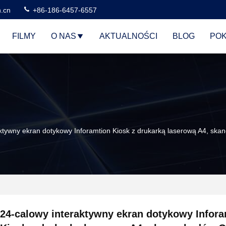
n.cn
+86-186-6457-6557
FILMY
O NAS
AKTUALNOŚCI
BLOG
POK
aktywny ekran dotykowy Inforamtion Kiosk z drukarką laserową A4, sk
24-calowy interaktywny ekran dotykowy Infor