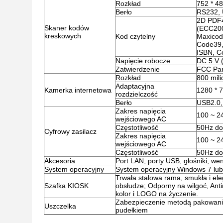
Rozkład
752 * 4
Berło
RS232,
2D PDF4
Skaner kodów
(ECC200
kreskowych
Kod czytelny
Maxicod
Code39,
ISBN, C
Napięcie robocze
DC 5 V (
Zatwierdzenie
FCC Par
Rozkład
800 mili
Adaptacyjna
Kamerka internetowa
1280 * 
rozdzielczość
Berło
USB2.0,
Zakres napięcia
100 ~ 2
wejściowego AC
Częstotliwość
50Hz do
Cyfrowy zasilacz
Zakres napięcia
100 ~ 2
wejściowego AC
Częstotliwość
50Hz do
Akcesoria
Port LAN, porty USB, głośniki, went
System operacyjny
System operacyjny Windows 7 lub
Trwała stalowa rama, smukła i eleg
Szafka KIOSK
obsłudze; Odporny na wilgoć, Antiru
kolor i LOGO na życzenie.
Zabezpieczenie metodą pakowani
Uszczelka
pudełkiem