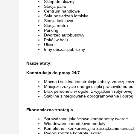
Sklep detaliczny
Stacja paliw
Centrum handlowe
Sala posiedzeń lotniska
Stacja kolejowa
Stacja metra
Parking
Dworzec autobusowy
Pokój w holu
Ulica
Inny obszar publiczny
Nasze atuty:
Konstrukcja do pracy 24/7
Mocna i solidna konstrukcja kabiny, zabezpiec
Mniejsze zużycie energii dzięki pracowitemu p
Brak personelu w ogóle, z wyjątkiem rutynowej
Stabilne zintegrowane oprogramowanie i opro
Ekonomiczna strategia
Sprawdzone jakościowo komponenty twarde
Wbudowane i modułowe moduły
Kompletne i konkurencyjne zarządzanie łańcu
Rygorystyczna kontrola jakości