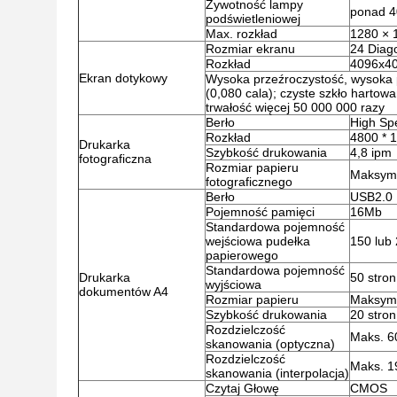
Żywotność lampy
ponad 4
podświetleniowej
Max. rozkład
1280 × 
Rozmiar ekranu
24 Diago
Rozkład
4096x4
Ekran dotykowy
Wysoka przeźroczystość, wysoka pr
(0,080 cala); czyste szkło harto
trwałość więcej 50 000 000 razy
Berło
High Spe
Rozkład
4800 * 
Drukarka
Szybkość drukowania
4,8 ipm
fotograficzna
Rozmiar papieru
Maksyma
fotograficznego
Berło
USB2.0
Pojemność pamięci
16Mb
Standardowa pojemność
wejściowa pudełka
150 lub 
papierowego
Standardowa pojemność
Drukarka
50 stron
wyjściowa
dokumentów A4
Rozmiar papieru
Maksyma
Szybkość drukowania
20 stron
Rozdzielczość
Maks. 6
skanowania (optyczna)
Rozdzielczość
Maks. 1
skanowania (interpolacja)
Czytaj Głowę
CMOS