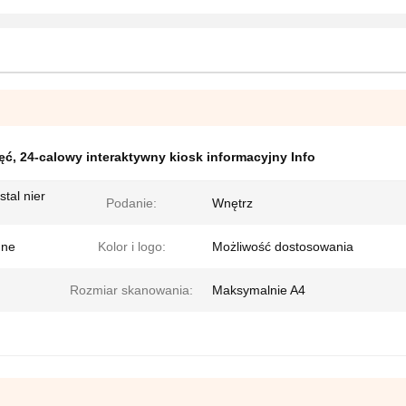
ęć
,
24-calowy interaktywny kiosk informacyjny Info
tal nier
Podanie:
Wnętrz
nne
Kolor i logo:
Możliwość dostosowania
Rozmiar skanowania:
Maksymalnie A4