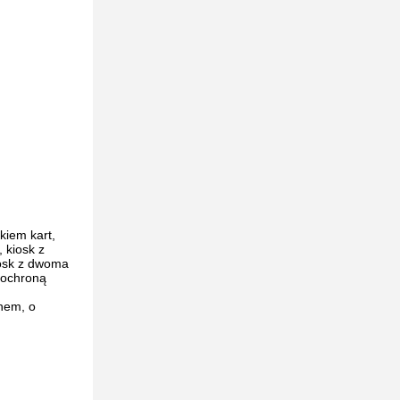
kiem kart,
 kiosk z
iosk z dwoma
 ochroną
nem, o