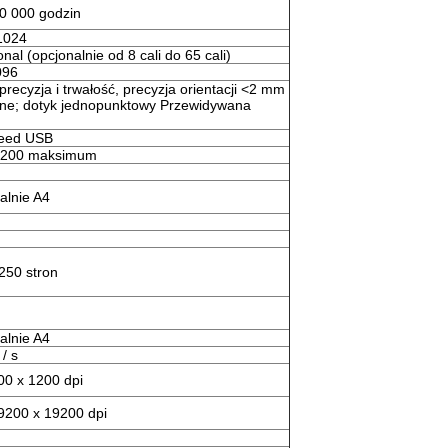
0 000 godzin
1024
nal (opcjonalnie od 8 cali do 65 cali)
096
ecyzja i trwałość, precyzja orientacji <2 mm
wane; dotyk jednopunktowy Przewidywana
ed ​​USB
1200 maksimum
lnie A4
250 stron
lnie A4
 / s
00 x 1200 dpi
9200 x 19200 dpi