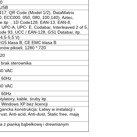
80
 USB
17, QR Code (Model 1/2), DataMatrix
, ECC000, 050, 080, 100,140), Aztec,
e itp .; 1D Code128, EAN-13, EAN-8,
 UPC-A, UPC- E, Codabar, Interleaved 2 of 5,
ode 93, UCC / EAN-128, GS1 Databar, itp.
4,5-5,5 V)
t15 klasa B, CE EMC klasa B
onów pikseli, 1280 * 720
720
 brak sterownika
40 VAC
 60Hz
40 VAC
 60Hz
ylatory, kable, śruby itp.
 Windows XP bez licencji
ancka konstrukcja; Łatwy w instalacji i
st, Anti-acid, Anti-dust, Static free, mają
a z pianką bąbelkową i drewnianym