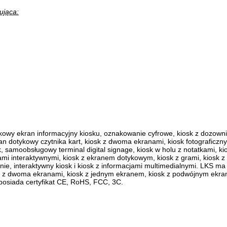
ująca:
ykowy ekran informacyjny kiosku, oznakowanie cyfrowe, kiosk z dozowni
an dotykowy czytnika kart, kiosk z dwoma ekranami, kiosk fotograficzny,
 samoobsługowy terminal digital signage, kiosk w holu z notatkami, k
ami interaktywnymi, kiosk z ekranem dotykowym, kiosk z grami, kiosk z
ianie, interaktywny kiosk i kiosk z informacjami multimedialnymi.
LKS ma
osk z dwoma ekranami, kiosk z jednym ekranem, kiosk z podwójnym ekra
posiada certyfikat CE, RoHS, FCC, 3C.