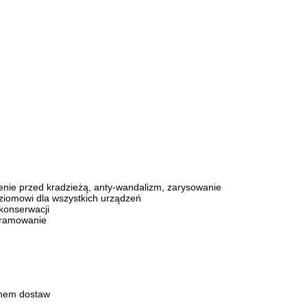
zenie przed kradzieżą, anty-wandalizm, zarysowanie
oziomowi dla wszystkich urządzeń
 konserwacji
gramowanie
chem dostaw