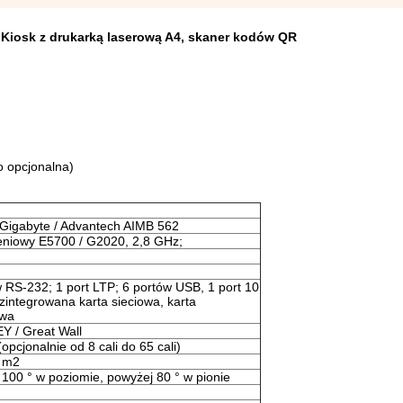
 Kiosk z drukarką laserową A4, skaner kodów QR
o opcjonalna)
 Gigabyte / Advantech AIMB 562
niowy E5700 / G2020, 2,8 GHz;
 RS-232; 1 port LTP; 6 portów USB, 1 port 10
zintegrowana karta sieciowa, karta
owa
 / Great Wall
(opcjonalnie od 8 cali do 65 cali)
/ m2
100 ° w poziomie, powyżej 80 ° w pionie