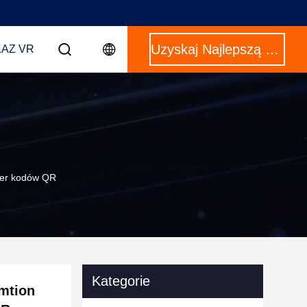
Uzyskaj Najlepszą Cenę
AZ VR
aner kodów QR
Kategorie
amtion