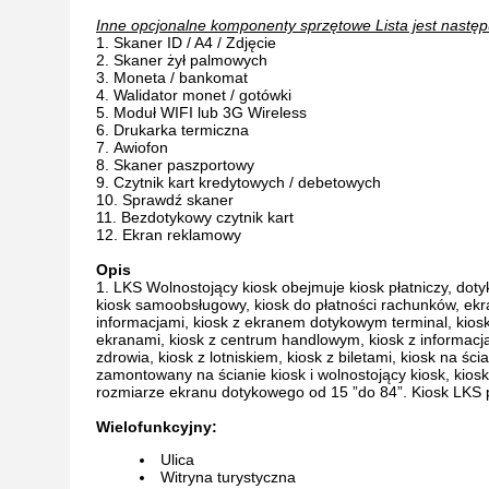
Inne opcjonalne komponenty sprzętowe Lista jest następ
Skaner ID / A4 / Zdjęcie
Skaner żył palmowych
Moneta / bankomat
Walidator monet / gotówki
Moduł WIFI lub 3G Wireless
Drukarka termiczna
Awiofon
Skaner paszportowy
Czytnik kart kredytowych / debetowych
Sprawdź skaner
Bezdotykowy czytnik kart
Ekran reklamowy
Opis
LKS Wolnostojący kiosk obejmuje kiosk płatniczy, dot
kiosk samoobsługowy, kiosk do
płatności rachunków, ekr
informacjami, kiosk z
ekranem dotykowym terminal, kiosk,
ekranami, kiosk z centrum handlowym, kiosk z informacj
zdrowia, kiosk z lotniskiem, kiosk z biletami, kiosk na śc
zamontowany na ścianie kiosk i wolnostojący kiosk, ki
rozmiarze ekranu dotykowego od 15 ”do 84”.
Kiosk LKS 
Wielofunkcyjny:
Ulica
Witryna turystyczna