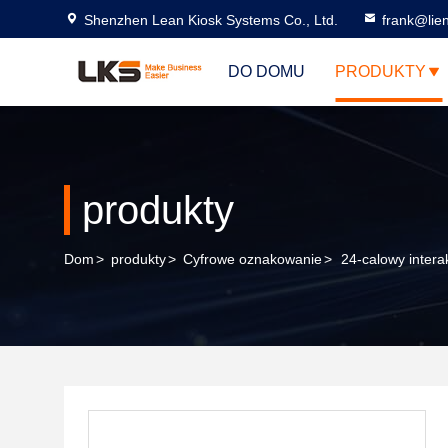
Shenzhen Lean Kiosk Systems Co., Ltd.
frank@lie
DO DOMU
PRODUKTY
produkty
Dom
>
produkty
>
Cyfrowe oznakowanie
>
24-calowy inter