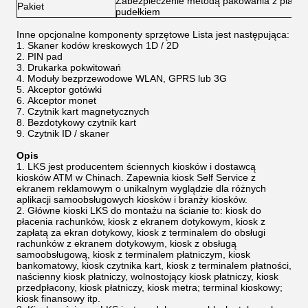
Zabezpieczenie metodą pakowania z pianką
Pakiet
pudełkiem
Inne opcjonalne komponenty sprzętowe Lista jest następująca:
Skaner kodów kreskowych 1D / 2D
PIN pad
Drukarka pokwitowań
Moduły bezprzewodowe WLAN, GPRS lub 3G
Akceptor gotówki
Akceptor monet
Czytnik kart magnetycznych
Bezdotykowy czytnik kart
Czytnik ID / skaner
Opis
LKS jest producentem ściennych kiosków i dostawcą
kiosków ATM w Chinach. Zapewnia kiosk Self Service z
ekranem reklamowym o unikalnym wyglądzie dla różnych
aplikacji samoobsługowych kiosków i branży kiosków.
Główne kioski LKS do montażu na ścianie to: kiosk do
płacenia rachunków, kiosk z ekranem dotykowym, kiosk z
zapłatą za ekran dotykowy, kiosk z terminalem do obsługi
rachunków z ekranem dotykowym, kiosk z obsługą
samoobsługową, kiosk z terminalem płatniczym, kiosk
bankomatowy, kiosk czytnika kart, kiosk z terminalem płatności,
naścienny kiosk płatniczy, wolnostojący kiosk płatniczy, kiosk
przedpłacony, kiosk płatniczy, kiosk metra; terminal kioskowy;
kiosk finansowy itp.