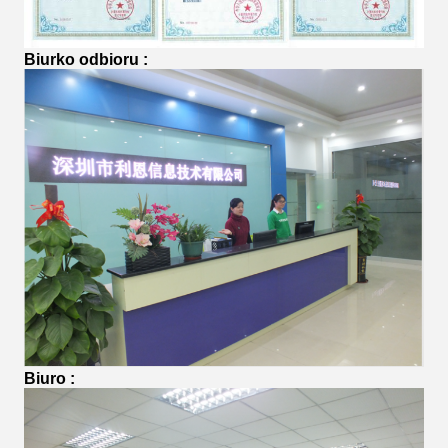
Biurko odbioru
:
Biuro
: