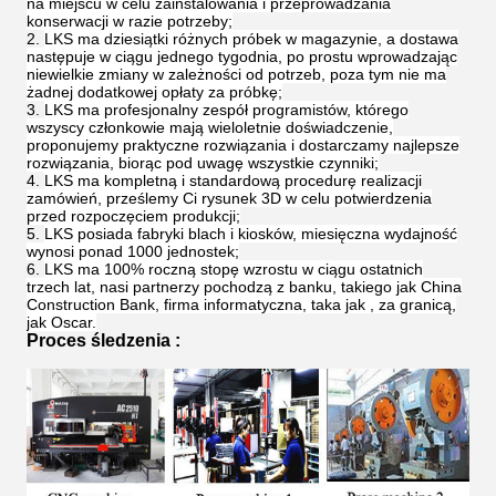
na miejscu w celu zainstalowania i przeprowadzania
konserwacji w razie potrzeby;
LKS ma dziesiątki różnych próbek w magazynie, a dostawa
następuje w ciągu jednego tygodnia, po prostu wprowadzając
niewielkie zmiany w zależności od potrzeb, poza tym nie ma
żadnej dodatkowej opłaty za próbkę;
LKS ma profesjonalny zespół programistów, którego
wszyscy członkowie mają wieloletnie doświadczenie,
proponujemy praktyczne rozwiązania i dostarczamy najlepsze
rozwiązania, biorąc pod uwagę wszystkie czynniki;
LKS ma kompletną i standardową procedurę realizacji
zamówień, prześlemy Ci rysunek 3D w celu potwierdzenia
przed rozpoczęciem produkcji;
LKS posiada fabryki blach i kiosków, miesięczna wydajność
wynosi ponad 1000 jednostek;
LKS ma 100% roczną stopę wzrostu w ciągu ostatnich
trzech lat, nasi partnerzy pochodzą z banku, takiego jak China
Construction Bank, firma informatyczna, taka jak , za granicą,
jak Oscar.
Proces śledzenia
: