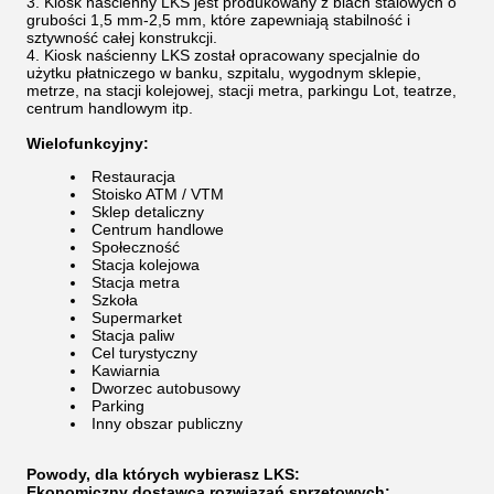
Kiosk naścienny LKS jest produkowany z blach stalowych o
grubości 1,5 mm-2,5 mm, które zapewniają stabilność i
sztywność całej konstrukcji.
Kiosk naścienny LKS został opracowany specjalnie do
użytku płatniczego w banku, szpitalu, wygodnym sklepie,
metrze, na stacji kolejowej, stacji metra, parkingu Lot, teatrze,
centrum handlowym itp.
Wielofunkcyjny:
Restauracja
Stoisko ATM / VTM
Sklep detaliczny
Centrum handlowe
Społeczność
Stacja kolejowa
Stacja metra
Szkoła
Supermarket
Stacja paliw
Cel turystyczny
Kawiarnia
Dworzec autobusowy
Parking
Inny obszar publiczny
Powody, dla których wybierasz LKS:
Ekonomiczny dostawca rozwiązań sprzętowych: