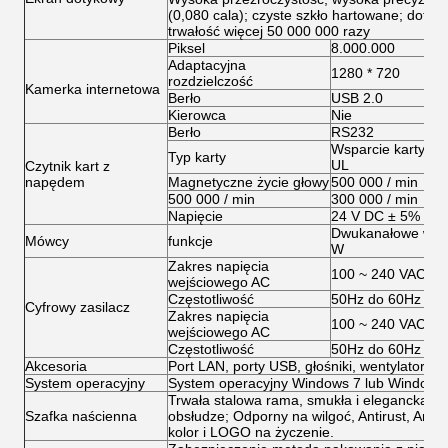
(0,080 cala); czyste szkło hartowane; dot
trwałość więcej 50 000 000 razy
Piksel
8.000.000
Adaptacyjna
1280 * 720
rozdzielczość
Kamerka internetowa
Berło
USB 2.0
Kierowca
Nie
Berło
RS232
Wsparcie karty IC,
Typ karty
UL
Czytnik kart z
napędem
Magnetyczne życie głowy
500 000 / min
500 000 / min
300 000 / min
Napięcie
24 V DC ± 5%
Dwukanałowe wzmac
Mówcy
funkcje
W
Zakres napięcia
100 ~ 240 VAC
wejściowego AC
Częstotliwość
50Hz do 60Hz
Cyfrowy zasilacz
Zakres napięcia
100 ~ 240 VAC
wejściowego AC
Częstotliwość
50Hz do 60Hz
Akcesoria
Port LAN, porty USB, głośniki, wentylatory, ka
System operacyjny
System operacyjny Windows 7 lub Windows 8
Trwała stalowa rama, smukła i elegancka kons
Szafka naścienna
obsłudze; Odporny na wilgoć, Antirust, Anti-ac
kolor i LOGO na życzenie.