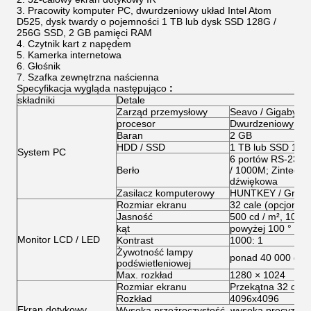
Pracowity komputer PC, dwurdzeniowy układ Intel Atom
D525, dysk twardy o pojemności 1 TB lub dysk SSD 128G /
256G SSD, 2 GB pamięci RAM
Czytnik kart z napędem
Kamerka internetowa
Głośnik
Szafka zewnętrzna naścienna
Specyfikacja
wygląda następująco
:
składniki
Detale
Zarząd przemysłowy
Seavo / Gigabyte 
procesor
Dwurdzeniowy pro
Baran
2 GB
HDD / SSD
1 TB lub SSD 128
System PC
6 portów RS-232; 
Berło
/ 1000M; Zintegro
dźwiękowa
Zasilacz komputerowy
HUNTKEY / Great 
Rozmiar ekranu
32 cale (opcjonalni
Jasność
500 cd / m², 1000 
kąt
powyżej 100 ° w p
Monitor LCD / LED
Kontrast
1000: 1
Żywotność lampy
ponad 40 000 god
podświetleniowej
Max. rozkład
1280 × 1024
Rozmiar ekranu
Przekątna 32 cale 
Rozkład
4096x4096
Ekran dotykowy
Wysoka przeźroczystość, wysoka precyzja i t