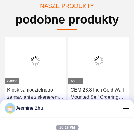
NASZE PRODUKTY
podobne produkty
Wideo
Wideo
Kiosk samodzielnego
OEM 23.8 Inch Gold Wall
zamawiania z skanerem
Mounted Self Ordering
kodów kreskowych i
Kiosk Z Podtrzymującym
Jesmine Zhu
drukarką termiczną
Android/Windows
Uzyskaj najlepszą cenę
Uzyskaj najlepszą cenę
10:19 PM