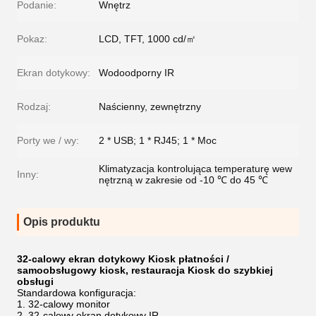
Podanie:
Wnętrz
Pokaz:
LCD, TFT, 1000 cd/㎡
Ekran dotykowy:
Wodoodporny IR
Rodzaj:
Naścienny, zewnętrzny
Porty we / wy:
2 * USB; 1 * RJ45; 1 * Moc
Klimatyzacja kontrolująca temperaturę wew
Inny:
nętrzną w zakresie od -10 ℃ do 45 ℃
Opis produktu
32-calowy ekran dotykowy Kiosk płatności /
samoobsługowy kiosk, restauracja Kiosk do szybkiej
obsługi
Standardowa konfiguracja:
32-calowy monitor
32-calowy ekran dotykowy IR