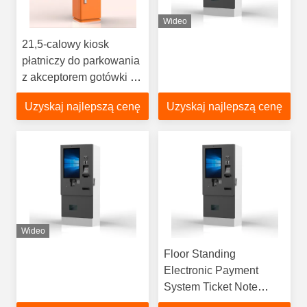
Wideo
21,5-calowy kiosk
płatniczy do parkowania
z akceptorem gotówki i
monet oraz drukarką
Uzyskaj najlepszą cenę
Uzyskaj najlepszą cenę
paragonów
Wideo
Floor Standing
Electronic Payment
System Ticket Note
Acceptor Monitor