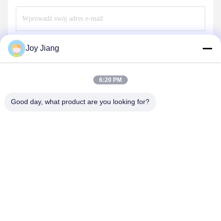
Wysłać
Joy Jiang
6:20 PM
Good day, what product are you looking for?
SHENZHEN LEAN KIOSK SYSTEMS CO.,
LTD.
frank@lien.cn
+852-59568712
90-8 Dayang Road, 2 piętro, Wspólnota Rentian, Ulica Fuhai,