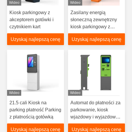
Wideo
Wideo
Kiosk parkingowy z
Zasilany energią
akceptorem gotówki i
słoneczną zewnętrzny
czytnikiem kart
kiosk parkingowy z
płatnością kartą, kodem
Uzyskaj najlepszą cenę
Uzyskaj najlepszą cenę
QR i gotówką
Wideo
Wideo
21.5 cali Kiosk na
Automat do płatności za
parking płatność Parking
parkowanie, kiosk
z płatnością gotówką
wjazdowy i wyjazdowy
dla parkingu, kiosk
Uzyskaj najlepszą cenę
Uzyskaj najlepszą cenę
zewnętrzny