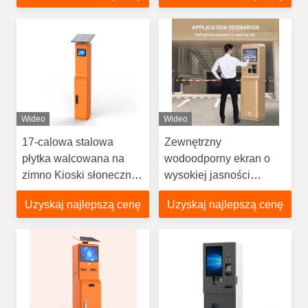
Wideo
Wideo
17-calowa stalowa
Zewnętrzny
płytka walcowana na
wodoodporny ekran o
zimno Kioski słoneczne
wysokiej jasności
Producent płatność
Parking Kiosk
Uzyskaj najlepszą cenę
Uzyskaj najlepszą cenę
gotówką
samoopłacalny