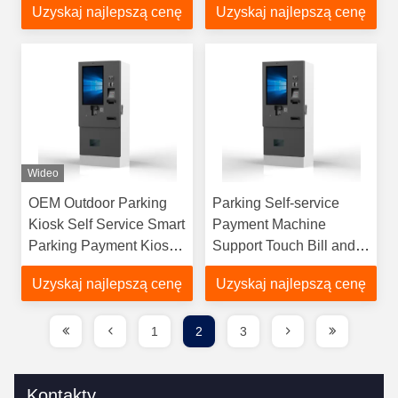
Uzyskaj najlepszą cenę
Uzyskaj najlepszą cenę
Display Outdoor Kiosk
Wideo
OEM Outdoor Parking
Parking Self-service
Kiosk Self Service Smart
Payment Machine
Parking Payment Kiosk
Support Touch Bill and
for Parking Lot
Coin Payment Receipt
Uzyskaj najlepszą cenę
Uzyskaj najlepszą cenę
Printer
1
2
3
Kontakty