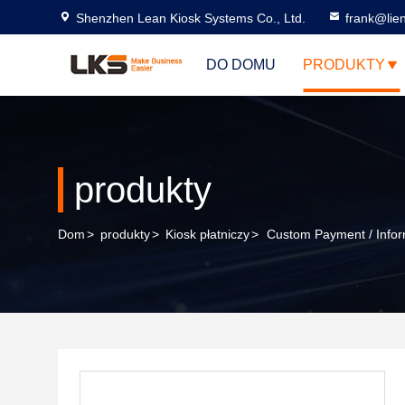
Shenzhen Lean Kiosk Systems Co., Ltd.
frank@lie
DO DOMU
PRODUKTY
produkty
Dom
>
produkty
>
Kiosk płatniczy
>
Custom Payment / Inform