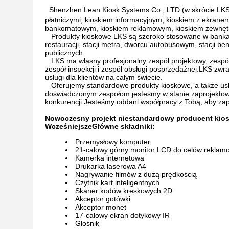
Shenzhen Lean Kiosk Systems Co., LTD (w skrócie LKS)
płatniczymi, kioskiem informacyjnym, kioskiem z ekrane
bankomatowym, kioskiem reklamowym, kioskiem zewnętr
Produkty kioskowe LKS są szeroko stosowane w banka
restauracji, stacji metra, dworcu autobusowym, stacji b
publicznych.
LKS ma własny profesjonalny zespół projektowy, zespó
zespół inspekcji i zespół obsługi posprzedażnej.LKS zwr
usługi dla klientów na całym świecie.
Oferujemy standardowe produkty kioskowe, a także us
doświadczonym zespołom jesteśmy w stanie zaprojektować
konkurencji.Jesteśmy oddani współpracy z Tobą, aby za
Nowoczesny projekt niestandardowy producent kios
Wcześniejsze
Główne składniki:
Przemysłowy komputer
21-calowy górny monitor LCD do celów reklam
Kamerka internetowa
Drukarka laserowa A4
Nagrywanie filmów z dużą prędkością
Czytnik kart inteligentnych
Skaner kodów kreskowych 2D
Akceptor gotówki
Akceptor monet
17-calowy ekran dotykowy IR
Głośnik