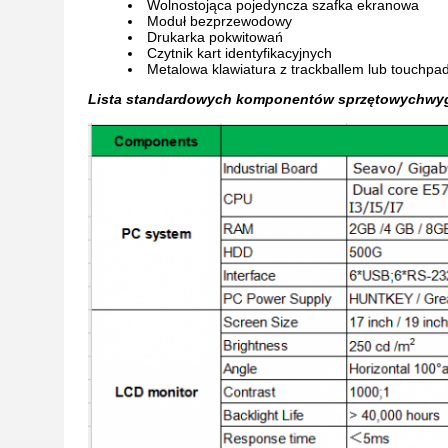
Wolnostojąca pojedyncza szafka ekranowa
Moduł bezprzewodowy
Drukarka pokwitowań
Czytnik kart identyfikacyjnych
Metalowa klawiatura z trackballem lub touchpa
Lista standardowych komponentów sprzętowych
wyg