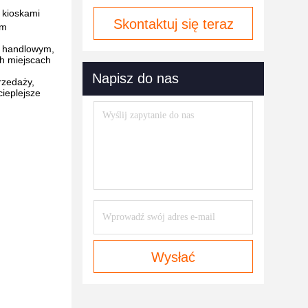
 kioskami
Skontaktuj się teraz
em
m handlowym,
ch miejscach
Napisz do nas
rzedaży,
cieplejsze
h
Wysłać