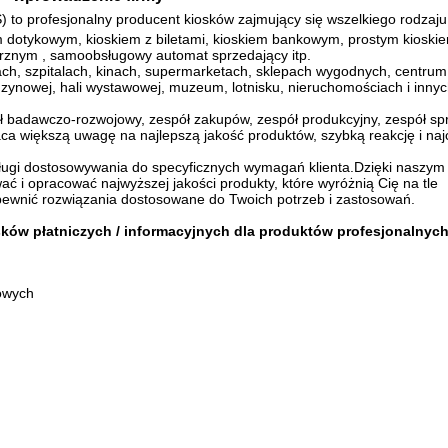
 to profesjonalny producent kiosków zajmujący się wszelkiego rodzaju
m dotykowym, kioskiem z biletami, kioskiem bankowym, prostym kioski
znym , samoobsługowy automat sprzedający itp.
ch, szpitalach, kinach, supermarketach, sklepach wygodnych, centru
enzynowej, hali wystawowej, muzeum, lotnisku, nieruchomościach i inny
ł badawczo-rozwojowy, zespół zakupów, zespół produkcyjny, zespół sp
aca większą uwagę na najlepszą jakość produktów, szybką reakcję i naj
ługi dostosowywania do specyficznych wymagań klienta.Dzięki naszym
 i opracować najwyższej jakości produkty, które wyróżnią Cię na tle
pewnić rozwiązania dostosowane do Twoich potrzeb i zastosowań.
ków płatniczych / informacyjnych dla produktów profesjonalnyc
owych