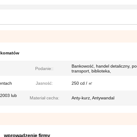
nkomatów
Bankowość, handel detaliczny, po
Podanie::
transport, biblioteka,
entach
Jasność:
250 cd / ㎡
2003 lub
Materiał cecha:
Anty-kurz, Antywandal
wprowadzenie firmy