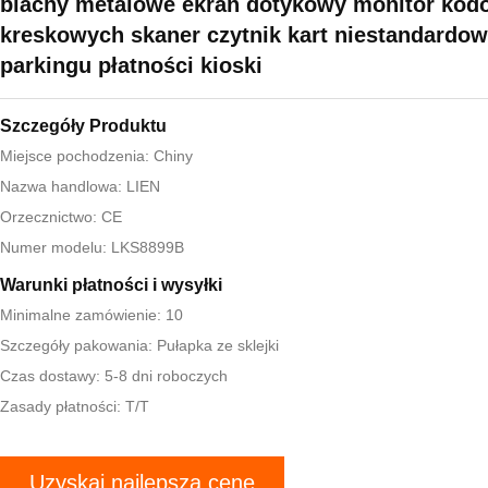
blachy metalowe ekran dotykowy monitor kod
kreskowych skaner czytnik kart niestandardo
parkingu płatności kioski
Szczegóły Produktu
Miejsce pochodzenia: Chiny
Nazwa handlowa: LIEN
Orzecznictwo: CE
Numer modelu: LKS8899B
Warunki płatności i wysyłki
Minimalne zamówienie: 10
Szczegóły pakowania: Pułapka ze sklejki
Czas dostawy: 5-8 dni roboczych
Zasady płatności: T/T
Uzyskaj najlepszą cenę