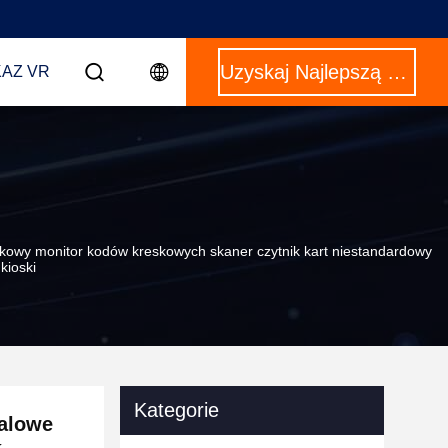
Uzyskaj Najlepszą Cenę
AZ VR
kowy monitor kodów kreskowych skaner czytnik kart niestandardowy
kioski
Kategorie
talowe