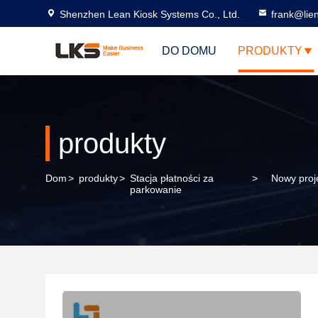
Shenzhen Lean Kiosk Systems Co., Ltd.
frank@lie
DO DOMU
PRODUKTY
produkty
Dom
>
produkty
>
Stacja płatności za
>
Nowy proj
parkowanie