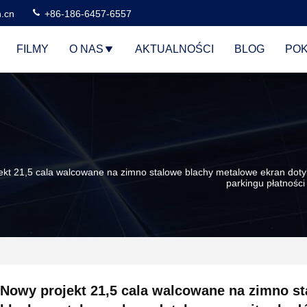
n.cn
+86-186-6457-6557
FILMY
O NAS
AKTUALNOŚCI
BLOG
POK
ekt 21,5 cala walcowane na zimno stalowe blachy metalowe ekran doty
parkingu płatności 
Nowy projekt 21,5 cala walcowane na zimno s