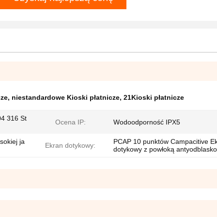
cze
,
niestandardowe Kioski płatnicze
,
21Kioski płatnicze
4 316 St
Ocena IP:
Wodoodporność IPX5
okiej ja
PCAP 10 punktów Campacitive E
Ekran dotykowy:
dotykowy z powłoką antyodblask