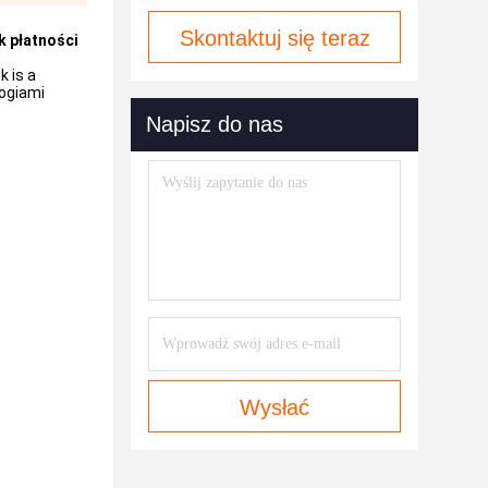
Skontaktuj się teraz
k płatności
 is a
logiami
Napisz do nas
Wysłać