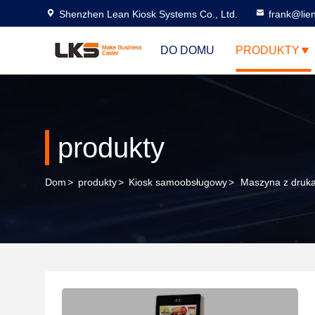
Shenzhen Lean Kiosk Systems Co., Ltd.
frank@lie
DO DOMU
PRODUKTY
produkty
Dom
>
produkty
>
Kiosk samoobsługowy
>
Maszyna z drukar