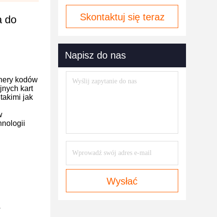
Skontaktuj się teraz
a do
Napisz do nas
anery kodów
jnych kart
akimi jak
w
hnologii
Wysłać
w