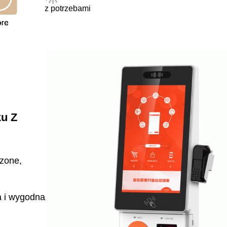
z potrzebami
ku Z
dzone,
a i wygodna