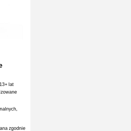
e
13+ lat
lizowane
nalnych,
wana zgodnie