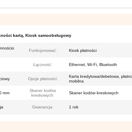
ności kartą
,
Kiosk samoobsługowy
mnościo
Funkcjonować:
Kiosk płatności
Łączność:
Ethernet, Wi-Fi, Bluetooth
Karta kredytowa/debetowa, płatn
ciowy
Opcje płatności:
mobilna
Skaner kodów
80 mm
Skaner kodów kreskowych
kreskowych:
ja
Gwarancja:
1 rok