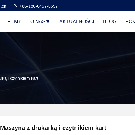
n.cn
+86-186-6457-6557
FILMY
O NAS
AKTUALNOŚCI
BLOG
POK
ką i czytnikiem kart
Maszyna z drukarką i czytnikiem kart