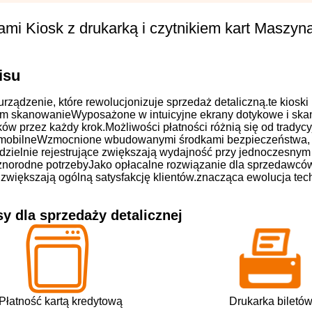
ami Kiosk z drukarką i czytnikiem kart Maszyn
isu
ządzenie, które rewolucjonizuje sprzedaż detaliczną.te kioski
ntom skanowanieWyposażone w intuicyjne ekrany dotykowe i sk
przez każdy krok.Możliwości płatności różnią się od tradycy
 mobilneWzmocnione wbudowanymi środkami bezpieczeństwa, t
odzielnie rejestrujące zwiększają wydajność przy jednoczesnym
óżnorodne potrzebyJako opłacalne rozwiązanie dla sprzedawcó
i zwiększają ogólną satysfakcję klientów.znacząca ewolucja tec
sy dla sprzedaży detalicznej
Płatność kartą kredytową
Drukarka biletó