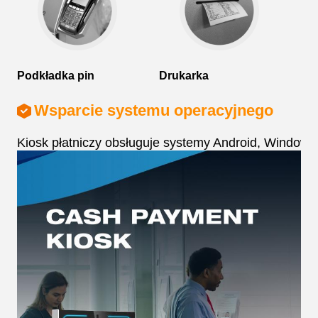
Ak
ba
Podkładka pin
Drukarka
Wsparcie systemu operacyjnego
Kiosk płatniczy obsługuje systemy Android, Windows 