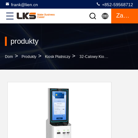
frank@lien.cn
+852-59568712
Zacytować
produkty
>
>
>
Dom
Produkty
Kiosk Płatniczy
32-Calowy Kiosk Płatniczy Z Ekranem Dotykowym Z Akceptorem Gotówki I Funkcją Wydawania Reszty, Obsługujący Płatności Kartą Kredytową