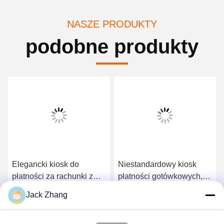
NASZE PRODUKTY
podobne produkty
Elegancki kiosk do
Niestandardowy kiosk
płatności za rachunki z
płatności gotówkowych,
gotówką, wolnostojącą i
samoobsługowy kiosk
Jack Zhang
ścienną konstrukcją,
płatności bezstykowy
Uzyskaj najlepszą cenę
Uzyskaj najlepszą cenę
ekonomiczny kiosk ATM,
czytnik kart IC