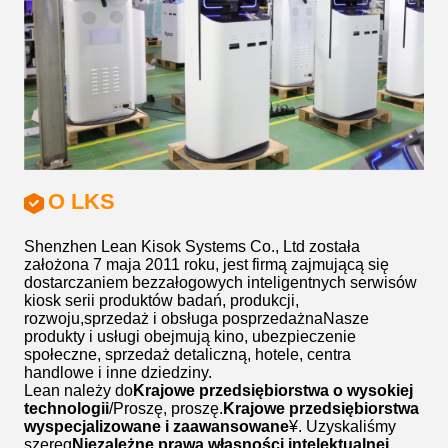
O LKS
Shenzhen Lean Kisok Systems Co., Ltd została
założona 7 maja 2011 roku, jest firmą zajmującą się
dostarczaniem bezzałogowych inteligentnych serwisów
kiosk serii produktów badań, produkcji,
rozwoju,sprzedaż i obsługa posprzedażnaNasze
produkty i usługi obejmują kino, ubezpieczenie
społeczne, sprzedaż detaliczną, hotele, centra
handlowe i inne dziedziny.
Lean należy do
Krajowe przedsiębiorstwa o wysokiej
technologii
/Proszę, proszę.
Krajowe przedsiębiorstwa
wyspecjalizowane i zaawansowane
¥. Uzyskaliśmy
szereg
Niezależne prawa własności intelektualnej,