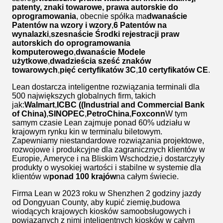
patenty, znaki towarowe, prawa autorskie do
oprogramowania
, obecnie spółka ma
dwanaście
Patentów na wzory i wzory
,
6 Patentów na
wynalazki
,
szesnaście Środki rejestracji praw
autorskich do oprogramowania
komputerowego
,
dwanaście Modele
użytkowe
,
dwadzieścia sześć znaków
towarowych
,
pięć certyfikatów 3C
,
10 certyfikatów CE
.
Lean dostarcza inteligentne rozwiązania terminali dla
500 największych globalnych firm, takich
jak:
Walmart
,
ICBC ((Industrial and Commercial Bank
of China)
,
SINOPEC
,
PetroChina
,
Foxconn
W tym
samym czasie Lean zajmuje ponad 60% udziału w
krajowym rynku kin w terminalu biletowym.
Zapewniamy niestandardowe rozwiązania projektowe,
rozwojowe i produkcyjne dla zagranicznych klientów w
Europie, Ameryce i na Bliskim Wschodzie,i dostarczyły
produkty o wysokiej wartości i stabilne w systemie dla
klientów w
ponad 100 krajów
na całym świecie.
Firma Lean w 2023 roku w Shenzhen 2 godziny jazdy
od Dongyuan County, aby kupić ziemię,budowa
wiodących krajowych kiosków samoobsługowych i
powiązanych z nimi inteligentnych kiosków w całym