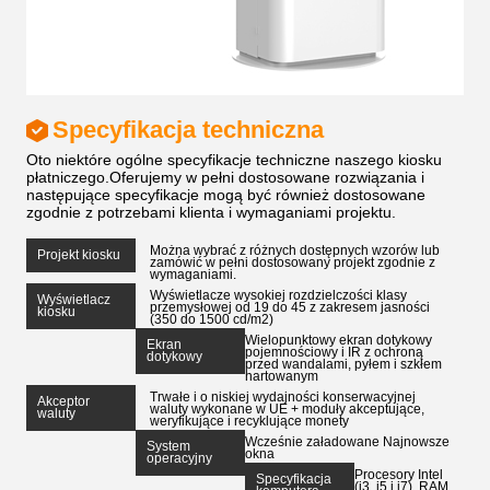
Specyfikacja techniczna
Oto niektóre ogólne specyfikacje techniczne naszego kiosku
płatniczego.Oferujemy w pełni dostosowane rozwiązania i
następujące specyfikacje mogą być również dostosowane
zgodnie z potrzebami klienta i wymaganiami projektu.
Można wybrać z różnych dostępnych wzorów lub
Projekt kiosku
zamówić w pełni dostosowany projekt zgodnie z
wymaganiami.
Wyświetlacze wysokiej rozdzielczości klasy
Wyświetlacz
przemysłowej od 19 do 45 z zakresem jasności
kiosku
(350 do 1500 cd/m2)
Wielopunktowy ekran dotykowy
Ekran
pojemnościowy i IR z ochroną
dotykowy
przed wandalami, pyłem i szkłem
hartowanym
Trwałe i o niskiej wydajności konserwacyjnej
Akceptor
waluty wykonane w UE + moduły akceptujące,
waluty
weryfikujące i recyklujące monety
Wcześnie załadowane Najnowsze
System
okna
operacyjny
Procesory Intel
Specyfikacja
(i3, i5 i i7), RAM