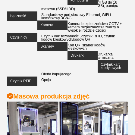
komputera
(4 GB do 16
GB), pamięć
masowa (SSD/HDD)
Standardowy port sieciowy Ethernet, WiFi i
Łączność
komórkowy 3G/4G
Kamera bezpieczeństwa CCTV +
Kamera
kamera rozpoznawcza twarzy o
wysokiej rozdzielczości
Czytnik kart tożsamości, czytnik RFID, czytnik
Czytelnicy
kodów kreskowych/kodów QR
Kod QR, skaner kodów
Skanery
kreskowych
Drukarka
Drukarki
termiczna
Czytnik kart
kredytowych
Oferta kupującego
Opcja
Czytnik RFID
Masowa produkcja zdjęć