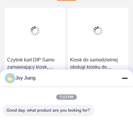
Czytnik kart DIP Samo
Kiosk do samodzielnej
zamawiający kiosk,
obsługi kiosku do
samoobsługowy czek 13,3
montażu na ścianie, 32-
Joy Jiang
cala w kiosku
calowy kiosk do
Uzyskaj najlepszą cenę
Uzyskaj najlepszą cenę
samodzielnej płatności
Trwałe
7:13 PM
Good day, what product are you looking for?
SHENZHEN LEAN KIOSK SYSTEMS CO.,