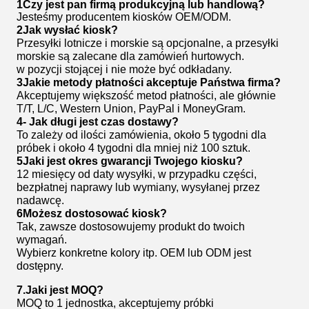
1Czy jest pan firmą produkcyjną lub handlową?
Jesteśmy producentem kiosków OEM/ODM.
2Jak wysłać kiosk?
Przesyłki lotnicze i morskie są opcjonalne, a przesyłki
morskie są zalecane dla zamówień hurtowych.
w pozycji stojącej i nie może być odkładany.
3Jakie metody płatności akceptuje Państwa firma?
Akceptujemy większość metod płatności, ale głównie
T/T, L/C, Western Union, PayPal i MoneyGram.
4- Jak długi jest czas dostawy?
To zależy od ilości zamówienia, około 5 tygodni dla
próbek i około 4 tygodni dla mniej niż 100 sztuk.
5Jaki jest okres gwarancji Twojego kiosku?
12 miesięcy od daty wysyłki, w przypadku części,
bezpłatnej naprawy lub wymiany, wysyłanej przez
nadawcę.
6Możesz dostosować kiosk?
Tak, zawsze dostosowujemy produkt do twoich
wymagań.
Wybierz konkretne kolory itp. OEM lub ODM jest
dostępny.
7.
Jaki jest MOQ?
MOQ to 1 jednostka, akceptujemy próbki