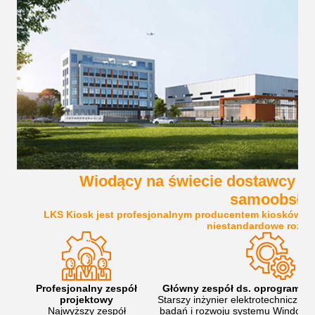
Wiodący na świecie dostawcy ro
samoobsłu
LKS Kiosk jest profesjonalnym producentem kiosków 
niestandardowe rozwi
Profesjonalny zespół
Główny zespół ds. oprogramowa
projektowy
Starszy inżynier elektrotechniczny, 
Najwyższy zespół
badań i rozwoju systemu Windows 