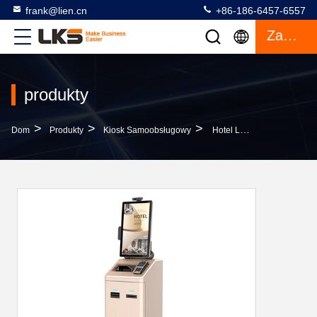
frank@lien.cn
+86-186-6457-6557
Zacytować
produkty
>
>
>
Dom
Produkty
Kiosk Samoobsługowy
Hotel Lotnisko Kiosk Samoobsługowy Z Ekranem Dotykowym POS Płatność Gotówkowa Pokwitowanie Drukarka Kamera Skaner Paszportowy