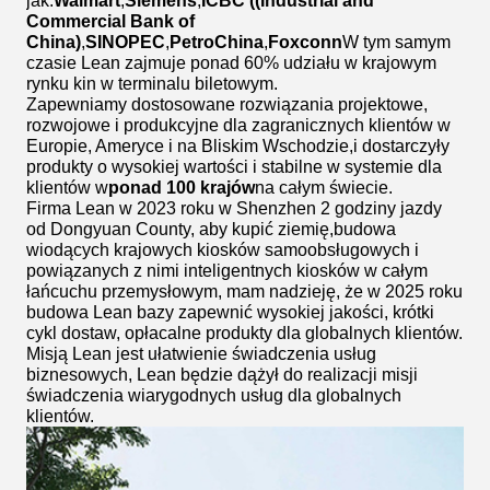
jak:
Walmart
,
Siemens
,
ICBC ((Industrial and
Commercial Bank of
China)
,
SINOPEC
,
PetroChina
,
Foxconn
W tym samym
czasie Lean zajmuje ponad 60% udziału w krajowym
rynku kin w terminalu biletowym.
Zapewniamy dostosowane rozwiązania projektowe,
rozwojowe i produkcyjne dla zagranicznych klientów w
Europie, Ameryce i na Bliskim Wschodzie,i dostarczyły
produkty o wysokiej wartości i stabilne w systemie dla
klientów w
ponad 100 krajów
na całym świecie.
Firma Lean w 2023 roku w Shenzhen 2 godziny jazdy
od Dongyuan County, aby kupić ziemię,budowa
wiodących krajowych kiosków samoobsługowych i
powiązanych z nimi inteligentnych kiosków w całym
łańcuchu przemysłowym, mam nadzieję, że w 2025 roku
budowa Lean bazy zapewnić wysokiej jakości, krótki
cykl dostaw, opłacalne produkty dla globalnych klientów.
Misją Lean jest ułatwienie świadczenia usług
biznesowych, Lean będzie dążył do realizacji misji
świadczenia wiarygodnych usług dla globalnych
klientów.