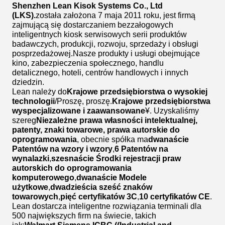
Shenzhen Lean Kisok Systems Co., Ltd
(LKS).
została założona 7 maja 2011 roku, jest firmą
zajmującą się dostarczaniem bezzałogowych
inteligentnych kiosk serwisowych serii produktów
badawczych, produkcji, rozwoju, sprzedaży i obsługi
posprzedażowej.Nasze produkty i usługi obejmujące
kino, zabezpieczenia społecznego, handlu
detalicznego, hoteli, centrów handlowych i innych
dziedzin.
Lean należy do
Krajowe przedsiębiorstwa o wysokiej
technologii
/Proszę, proszę.
Krajowe przedsiębiorstwa
wyspecjalizowane i zaawansowane
¥. Uzyskaliśmy
szereg
Niezależne prawa własności intelektualnej,
patenty, znaki towarowe, prawa autorskie do
oprogramowania
, obecnie spółka ma
dwanaście
Patentów na wzory i wzory
,
6 Patentów na
wynalazki
,
szesnaście Środki rejestracji praw
autorskich do oprogramowania
komputerowego
,
dwanaście Modele
użytkowe
,
dwadzieścia sześć znaków
towarowych
,
pięć certyfikatów 3C
,
10 certyfikatów CE
.
Lean dostarcza inteligentne rozwiązania terminali dla
500 największych firm na świecie, takich