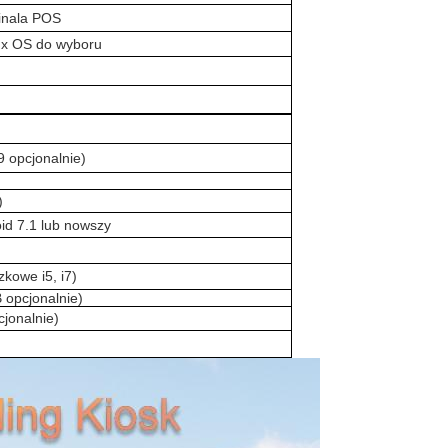
inala POS
nux OS do wyboru
 opcjonalnie)
)
id 7.1 lub nowszy
zkowe i5, i7)
 opcjonalnie)
jonalnie)