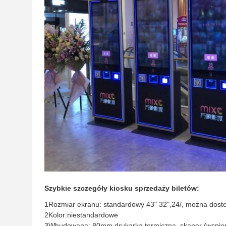
Szybkie szczegóły kiosku sprzedaży biletów:
1Rozmiar ekranu: standardowy 43" 32",24
/
, można dost
2Kolor:
niestandardowe
3Wbudowana: 80mm drukarka termiczna, skaner (wspier