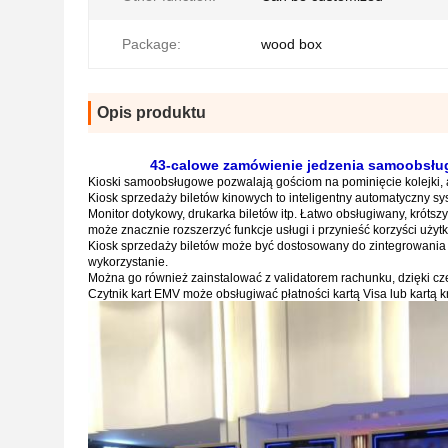
Package:
wood box
Opis produktu
43-calowe zamówienie jedzenia samoobsług
Kioski samoobsługowe pozwalają gościom na pominięcie kolejki, ab
Kiosk sprzedaży biletów kinowych to inteligentny automatyczny s
Monitor dotykowy, drukarka biletów itp. Łatwo obsługiwany, krótsz
może znacznie rozszerzyć funkcje usługi i przynieść korzyści użyt
Kiosk sprzedaży biletów może być dostosowany do zintegrowania 
wykorzystanie.
Można go również zainstalować z validatorem rachunku, dzięki cz
Czytnik kart EMV może obsługiwać płatności kartą Visa lub kartą