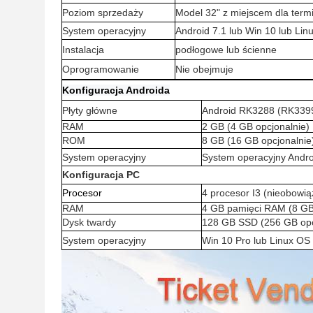
Poziom sprzedaży
Model 32" z miejscem dla term
System operacyjny
Android 7.1 lub Win 10 lub Li
Instalacja
podłogowe lub ścienne
Oprogramowanie
Nie obejmuje
Konfiguracja Androida
Płyty główne
Android RK3288 (RK3399
RAM
2 GB (4 GB opcjonalnie)
ROM
8 GB (16 GB opcjonalnie
System operacyjny
System operacyjny Andro
Konfiguracja PC
Procesor
4 procesor I3 (nieobowią
RAM
4 GB pamięci RAM (8 GB
Dysk twardy
128 GB SSD (256 GB opc
System operacyjny
Win 10 Pro lub Linux OS