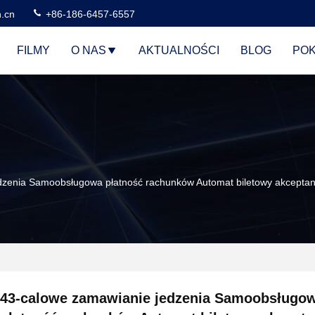
n.cn
+86-186-6457-6557
FILMY
O NAS
AKTUALNOŚCI
BLOG
POK
dzenia Samoobsługowa płatność rachunków Automat biletowy akceptan
43-calowe zamawianie jedzenia Samoobsługo