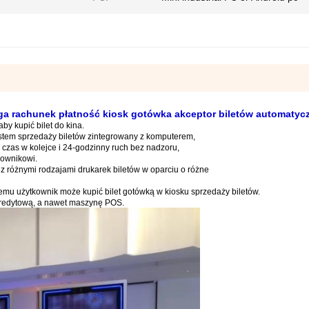
a rachunek płatność kiosk gotówka akceptor biletów automatyc
y kupić bilet do kina.
ystem sprzedaży biletów zintegrowany z komputerem,
y czas w kolejce i 24-godzinny ruch bez nadzoru,
kownikowi.
z różnymi rodzajami drukarek biletów w oparciu o różne
emu użytkownik może kupić bilet gotówką w kiosku sprzedaży biletów.
 kredytową, a nawet maszynę POS.