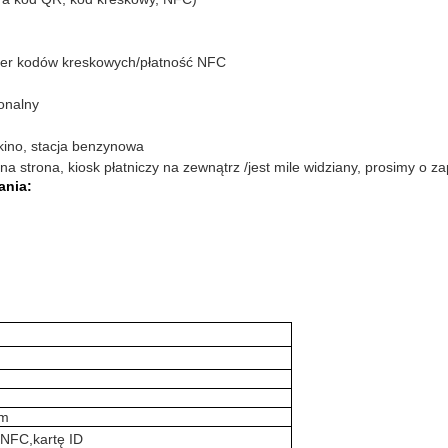
aner kodów kreskowych/płatność NFC
onalny
kino, stacja benzynowa
a strona, kiosk płatniczy na zewnątrz /jest mile widziany, prosimy o za
ania:
mm
NFC,kartę ID