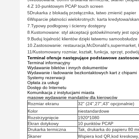
4.Z 10-punktowym PCAP touch screen
5Drukarka z blokadą przełącznika, łatwo zmienić papier
6Wsparcie płatności wielokrotnych: karta kredytowa/sk
7.Typowy podłogowy i ścienny dostępny
8.Kustomowane: styl akceptacji gotówki/monety jest opcj
9.Buduj lojalność klientów dzięki łatwemu samoobsłudze
10.Zastosowanie: restauracja,McDonald's,supermarket, 
11/Kustomowany rozmiar, kształt, funkcja, sprzęt, podwójn
Terminal oferuje następujące podstawowe zastosow
Terminal informacyjny
Wydawanie biletów i innych dokumentów
Wydawanie i ładowanie bezkontaktowych kart z chipami
Systemy rezerwacji
Opłata za usługi
Dostęp do Internetu
Komunikacja z instytucjami miasta
masowe wydawanie mandatów dla kierowców
Rozmiar ekranu
32" (24",27",43" opcjonalnie)
Kolor
niestandardowe
Rozstrzygnięcie
1920*1080
Ekran dotykowy
10 punktów PCAP
Drukarka termiczna
Tak, drukarka do papieru 80 
Skaner
Wspiera kod QR,kod kreskowy,