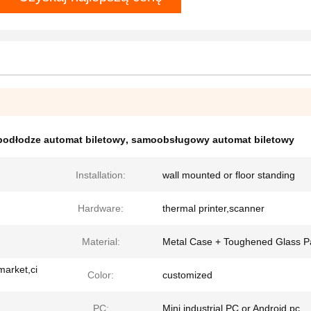
podłodze automat biletowy
,
samoobsługowy automat biletowy
Installation:
wall mounted or floor standing
Hardware:
thermal printer,scanner
Material:
Metal Case + Toughened Glass P
market,ci
Color:
customized
PC:
Mini industrial PC or Android pc