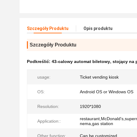
Szczegóły Produktu
Opis produktu
Szczegóły Produktu
Podkreślić:
43-calowy automat biletowy
,
stojący na 
usage:
Ticket vending kiosk
OS:
Android OS or Windows OS
Resolution:
1920*1080
restaurant,McDonald's,super
Application::
nema,gas station
Other function:
Can be customized