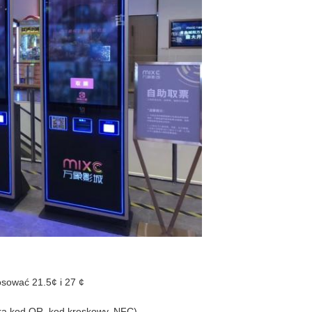
osować 21.5
¢ i 27 ¢
a kod QR, kod kreskowy, NFC)