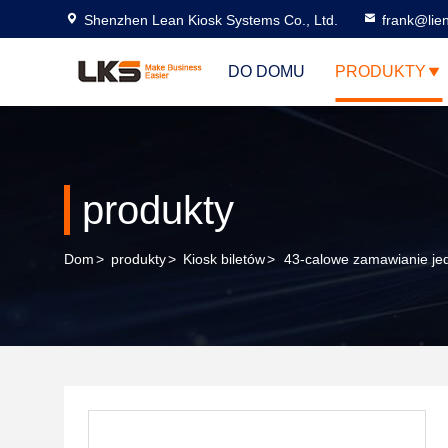
Shenzhen Lean Kiosk Systems Co., Ltd.
frank@lie
DO DOMU
PRODUKTY
produkty
Dom
>
produkty
>
Kiosk biletów
>
43-calowe zamawianie je