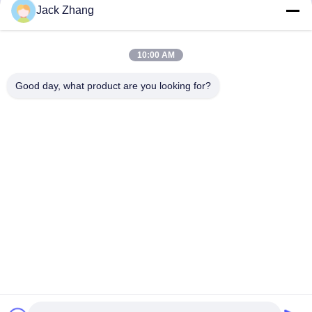
Wysłać
Jack Zhang
10:00 AM
Good day, what product are you looking for?
SHENZHEN LEAN KIOSK SYSTEMS CO.,
LTD.
frank@lien.cn
+852-59568712
90-8 Dayang Road, 2 piętro, Wspólnota Rentian, Ulica Fuhai,
Dzielnica Baoan, Shenzhen, Guangdong, Chiny
Chiny Dobra jakość Stacja płatności za parkowanie Dostawca. Prawa