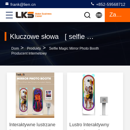
frank@lien.cn
+852-59568712
Zacytować
Kluczowe słowa [ selfie magic mirror photo booth ] Mecz 6 produkty
>
>
Dom
Produkty
Selfie Magic Mirror Photo Booth
Producent Internetowy
Interaktywne lustrzane
Lustro Interaktywny