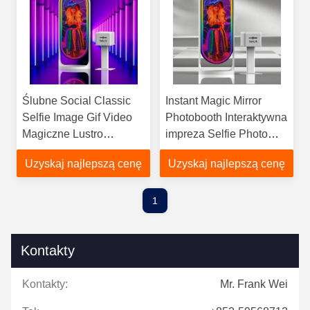
Ślubne Social Classic
Instant Magic Mirror
Selfie Image Gif Video
Photobooth Interaktywna
Magiczne Lustro
impreza Selfie Photo
Photobooth Kiosk
Mirror Booth Z
Uzyskaj najlepszą cenę
Uzyskaj najlepszą cenę
Fotobooth Kiosk Z
oprogramowaniem do
Drukarką
druku kamerą
1
Kontakty
Kontakty:
Mr. Frank Wei