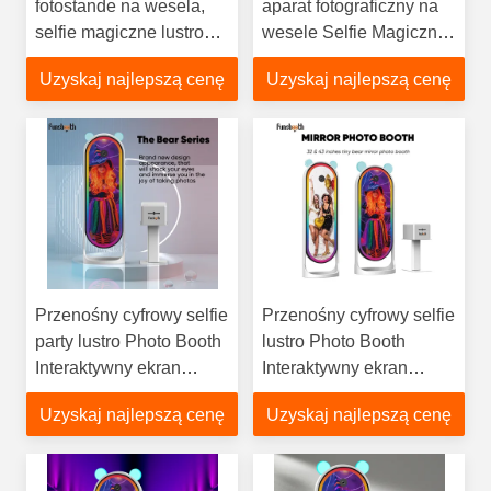
fotostande na wesela,
aparat fotograficzny na
selfie magiczne lustro
wesele Selfie Magiczne
fotostand z wbudowaną
lustro Fotograficzne z
Uzyskaj najlepszą cenę
Uzyskaj najlepszą cenę
kamerą
drukarką
Przenośny cyfrowy selfie
Przenośny cyfrowy selfie
party lustro Photo Booth
lustro Photo Booth
Interaktywny ekran
Interaktywny ekran
dotykowy do wydarzeń i
dotykowy z kamerą i
Uzyskaj najlepszą cenę
Uzyskaj najlepszą cenę
marketingu
drukarką