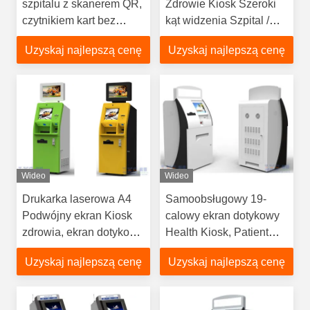
szpitalu z skanerem QR,
Zdrowie Kiosk Szeroki
czytnikiem kart bez
kąt widzenia Szpital /
kontaktu i drukarką
apteka Opieka
Uzyskaj najlepszą cenę
Uzyskaj najlepszą cenę
termiczną
zdrowotna Stosowane
Wideo
Wideo
Drukarka laserowa A4
Samoobsługowy 19-
Podwójny ekran Kiosk
calowy ekran dotykowy
zdrowia, ekran dotykowy
Health Kiosk, Patient
zautomatyzowanego
Registration Kiosk
Uzyskaj najlepszą cenę
Uzyskaj najlepszą cenę
kiosku