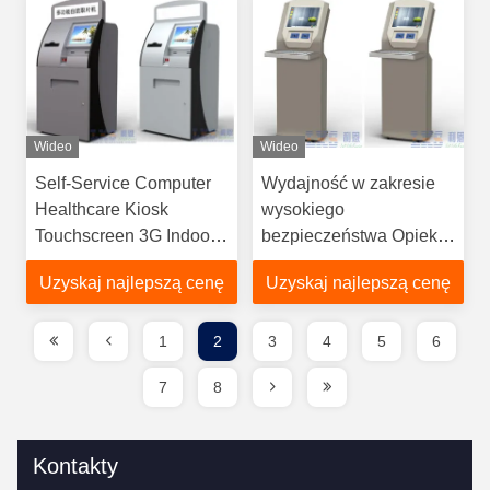
Wideo
Wideo
Self-Service Computer
Wydajność w zakresie
Healthcare Kiosk
wysokiego
Touchscreen 3G Indoor
bezpieczeństwa Opieka
Z czytnikiem kodów
zdrowotna Informacje o
Uzyskaj najlepszą cenę
Uzyskaj najlepszą cenę
kreskowych
kiosku Wielofunkcyjne z
czytnikiem kart
1
2
3
4
5
6
7
8
Kontakty