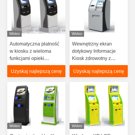
Wideo
Wideo
Automatyczna płatność
Wewnętrzny ekran
w kiosku z wieloma
dotykowy Informacje
funkcjami opieki
Kiosk zdrowotny z
zdrowotnej z drukarką
drukarką A4, czytnikiem
Uzyskaj najlepszą cenę
Uzyskaj najlepszą cenę
termiczną 58mm Kiosk
kart
Wideo
Wideo