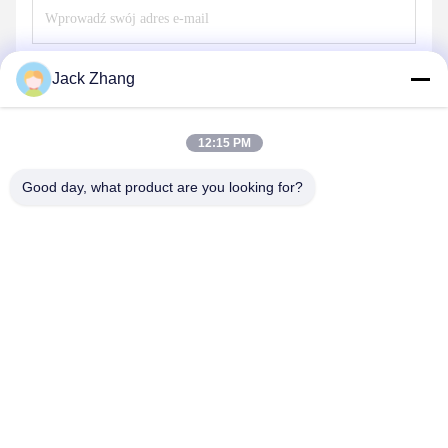
Wysłać
Jack Zhang
12:15 PM
Good day, what product are you looking for?
SHENZHEN LEAN KIOSK SYSTEMS CO.,
LTD.
frank@lien.cn
+852-59568712
90-8 Dayang Road, 2 piętro, Wspólnota Rentian, Ulica Fuhai,
Dzielnica Baoan, Shenzhen, Guangdong, Chiny