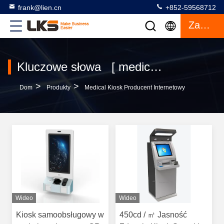
frank@lien.cn
+852-59568712
Zacytować
Kluczowe słowa [ medical kiosk ] Mecz 91 produkty
>
>
Dom
Produkty
Medical Kiosk Producent Internetowy
Wideo
Wideo
Kiosk samoobsługowy w
450cd / ㎡ Jasność