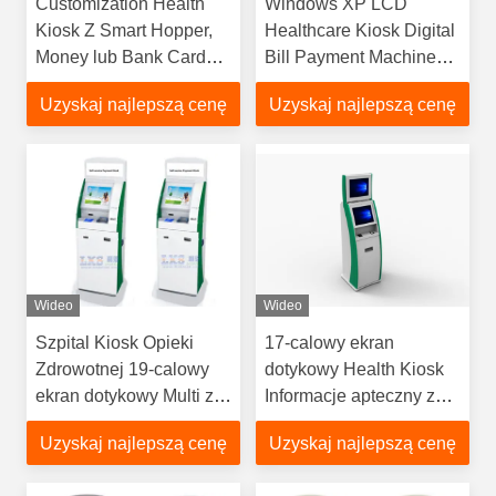
Customization Health
Windows XP LCD
Kiosk Z Smart Hopper,
Healthcare Kiosk Digital
Money lub Bank Card
Bill Payment Machine
Reader Terminal
OEM Wolnostojący
Uzyskaj najlepszą cenę
Uzyskaj najlepszą cenę
płatności
Wideo
Wideo
Szpital Kiosk Opieki
17-calowy ekran
Zdrowotnej 19-calowy
dotykowy Health Kiosk
ekran dotykowy Multi z
Informacje apteczny z
podczerwienią
multimedialnym
Uzyskaj najlepszą cenę
Uzyskaj najlepszą cenę
głośnikiem