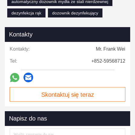
automatyczny dozownik mydła ze stali nierdzewnej
dezynfekcja rąk
dozownik dezynfekujący
Kontakty
Kontakty:
Mr. Frank Wei
Tel:
+852-59568712
Skontaktuj się teraz
Napisz do nas