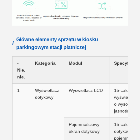
Główne elementy sprzętu w kiosku
/
parkingowym stacji płatniczej
-
Kategoria
Moduł
Specyfikacj
Nie,
nie.
1
Wyświetlacz
Wyświetlacz LCD
15-calowy
dotykowy
wyświetlacz
o wysokiej
jasności
Pojemnościowy
15-calowy e
ekran dotykowy
dotykowy o
pojemności