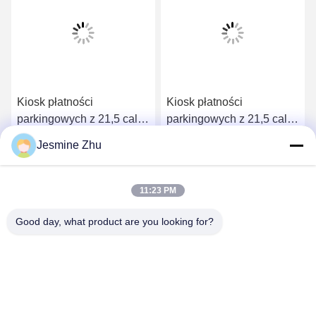
Kiosk płatności
LKS Wodoszczelny na
parkingowych z 21,5 cali
zewnątrz Wodoszczelny
wysokiej jasności
na zewnątrz Widoczny
Jesmine Zhu
płatności gotówkowych
kod QR Karta bankowa
Uzyskaj najlepszą cenę
Uzyskaj najlepszą cenę
wodoodporny IP65
Płatność gotówkowa
Kiosk na parkingu
11:23 PM
Good day, what product are you looking for?
SHENZHEN LEAN KIOSK SYSTEMS CO.,
LTD.