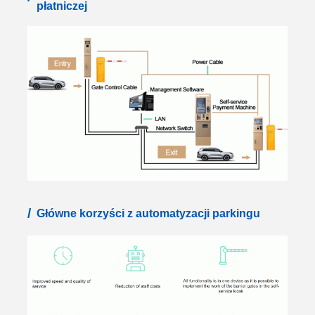
płatniczej
/
Główne korzyści z automatyzacji parkingu