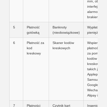
mm, obsługi
interfejs
alarmowy z
brakiem papi
5
Płatność
Banknoty
Wypłata śro
gotówką
(nieobowiązkowe)
pieniężnych
6
Płatność za
Skaner kodów
Wspiera
kod
kreskowych
płatności onl
kreskowy
za pomocą
kodów
kreskowych,
takich jak
Applepay,
Samsung Pa
Googlepay,
WechatPay,
Alipay itp.
7
Płatności
Czytnik kart
Ingenico /