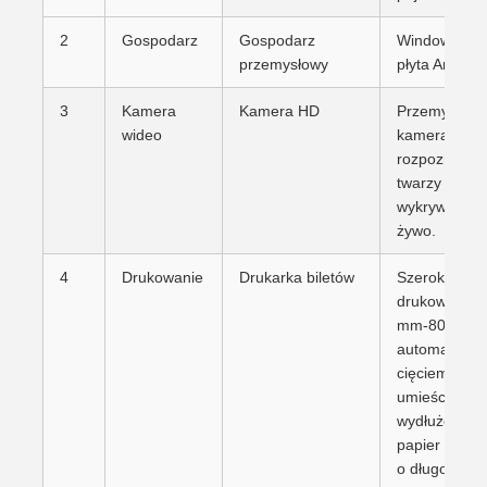
2
Gospodarz
Gospodarz
Windows PC 
przemysłowy
płyta Android
3
Kamera
Kamera HD
Przemysłow
wideo
kamera HD z
rozpoznawa
twarzy i
wykrywaniem
żywo.
4
Drukowanie
Drukarka biletów
Szerokość
drukowalna:
mm-80 mm, 
automatycz
cięciem; Mo
umieścić
wydłużony
papier termi
o długości 8