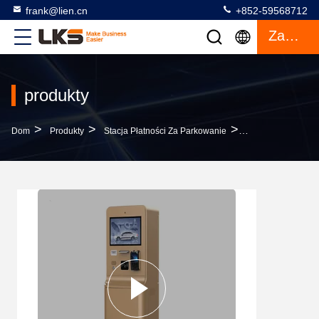
frank@lien.cn
+852-59568712
Zacytować
produkty
>
>
>
Dom
Produkty
Stacja Płatności Za Parkowanie
Kiosk Płatniczy Z