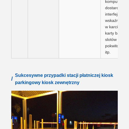
komputerem 
dostarczanie
interfejsu), s
wskaźniki świ
w karcie poko
karty bankow
slotów
pokwitowania
itp.
Sukcesywne przypadki stacji płatniczej kiosk
/
parkingowy kiosk zewnętrzny