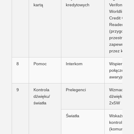
kartą
kredytowych
Verifone /
Worldline br
Credit Card
Reader/ PO
(przygotowa
przestrzeni,
zapewnione
przez klienta
8
Pomoc
Interkom
Wspieranie
połączeń
awaryjnych
9
Kontrola
Prelegenci
Wzmacniacz
dźwięku/
dźwięku, gło
światła
2x5W
Światła
Wskaźnik świ
kontrolne
(komunikacja