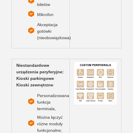
biletów
Mikrofon
Akceptacja
gotówki
(nieobowiązkowa)
Niestandardowe
urządzenia peryferyjne:
Kioski parkingowe
Kioski zewnętrzne
:
Personalizowana
funkcja
terminala,
Można łączyć
różne moduły
funkcjonalne;