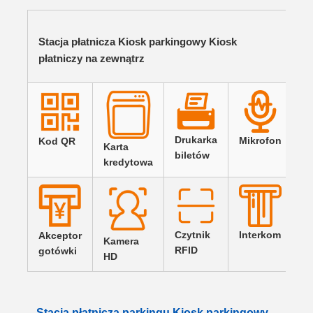
Stacja płatnicza Kiosk parkingowy Kiosk
płatniczy na zewnątrz
Drukarka
Mikrofon
Kod QR
Karta
biletów
kredytowa
Czytnik
Interkom
Akceptor
Kamera
RFID
gotówki
HD
Stacja płatnicza parkingu Kiosk parkingowy