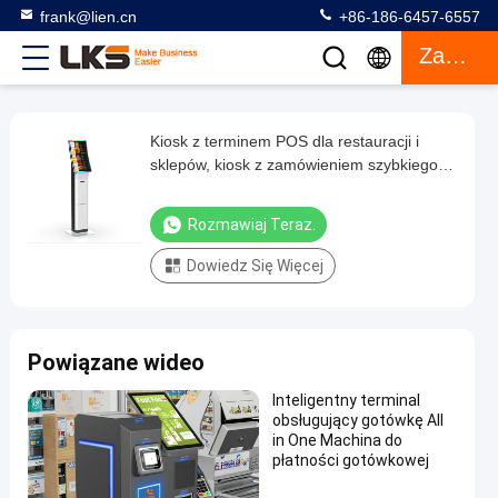
frank@lien.cn
+86-186-6457-6557
Zacytować
Kiosk z terminem POS dla restauracji i
Kiosk
sklepów, kiosk z zamówieniem szybkiego
z
jedzenia
terminem
Rozmawiaj Teraz.
POS
Dowiedz Się Więcej
dla
restauracji
i
Powiązane wideo
sklepów,
kiosk
Inteligentny terminal
obsługujący gotówkę All
z
in One Machina do
zamówieniem
płatności gotówkowej
szybkiego