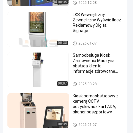
Kiosk płatniczy
00:35
2025-12-08
jedzenia
Rozmawiaj
LKS Wewnętrzny i
Kiosk do
Zewnętrzny Wyświetlacz
2024-
3585
teraz.
samodzielnego
Reklamowy Digital
08-30
widoki
zamawiania
Podział
Signage
#
Cyfrowe oznakowanie
00:38
2026-01-07
zewnętrzny
Samoobsługa Kiosk
kiosk
Zamówienia Maszyna
informacyjny
obsługa klienta
#
Informacje zdrowotne
kioski
Ekran dotykowy
multimedialne
Systemu POS
00:07
2025-03-28
#
zewnętrzny
Kiosk samoobsługowy z
kiosk z
kamerą CCTV,
odzyskiwacz kart ADA,
ekranem
skaner paszportowy
dotykowym
K
Kiosk samoobsługowy
00:39
2026-01-07
i