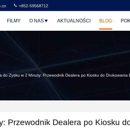
n.cn
+852-59568712
FILMY
O NAS
AKTUALNOŚCI
BLOG
POK
a do Zysku w 2 Minuty: Przewodnik Dealera po Kiosku do Drukowania
y: Przewodnik Dealera po Kiosku d