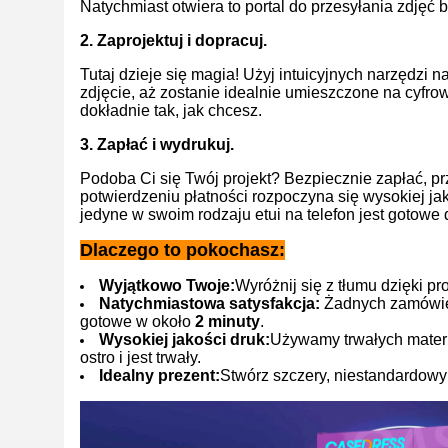
Natychmiast otwiera to portal do przesyłania zdjęć b
2. Zaprojektuj i dopracuj.
Tutaj dzieje się magia! Użyj intuicyjnych narzędzi 
zdjęcie, aż zostanie idealnie umieszczone na cyfr
dokładnie tak, jak chcesz.
3. Zapłać i wydrukuj.
Podoba Ci się Twój projekt? Bezpiecznie zapłać, p
potwierdzeniu płatności rozpoczyna się wysokiej j
jedyne w swoim rodzaju etui na telefon jest gotowe
Dlaczego to pokochasz:
Wyjątkowo Twoje:
Wyróżnij się z tłumu dzięki pr
Natychmiastowa satysfakcja:
Żadnych zamówień
gotowe w około
2 minuty
.
Wysokiej jakości druk:
Używamy trwałych materia
ostro i jest trwały.
Idealny prezent:
Stwórz szczery, niestandardowy 