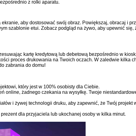
ezpośrednio z rolki aparatu.
na ekranie, aby dostosować swój obraz. Powiększaj, obracaj i pr
owym szablonie etui. Zobacz podgląd na żywo, aby upewnić się,
rzesuwając kartę kredytową lub debetową bezpośrednio w kiosk
akości proces drukowania na Twoich oczach. W zaledwie kilka c
 do zabrania do domu!
ojektowi, który jest w 100% osobisty dla Ciebie.
 online, żadnego czekania na wysyłkę. Twoje niestandardowe 
łów i żywej technologii druku, aby zapewnić, że Twój projekt
prezent dla przyjaciela lub ukochanej osoby w kilka minut.