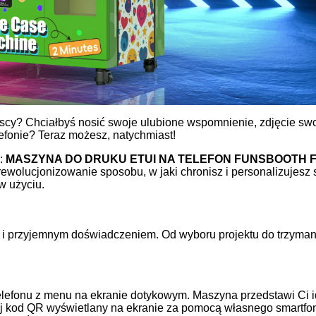
yscy? Chciałbyś nosić swoje ulubione wspomnienie, zdjęcie sw
lefonie? Teraz możesz, natychmiast!
w:
MASZYNA DO DRUKU ETUI NA TELEFON FUNSBOOTH F
wolucjonizowanie sposobu, w jaki chronisz i personalizujesz
w użyciu.
ym i przyjemnym doświadczeniem. Od wyboru projektu do trzyma
telefonu z menu na ekranie dotykowym. Maszyna przedstawi Ci i
 kod QR wyświetlany na ekranie za pomocą własnego smartfo