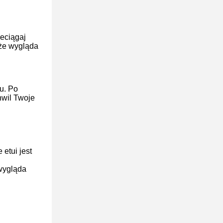
zeciągaj
 że wygląda
u. Po
hwil Twoje
etui jest
 wygląda