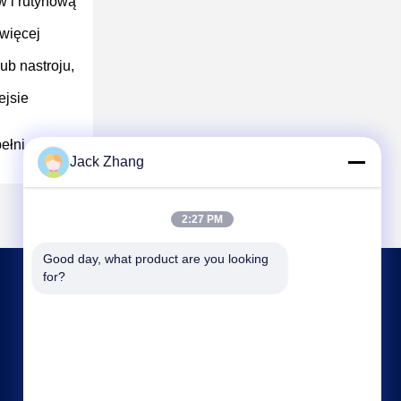
w i rutynową
więcej
ub nastroju,
ejsie
ełni
Jack Zhang
2:27 PM
Good day, what product are you looking 
for?
SKONTAKTUJ SIĘ Z NAMI
frank@lien.cn
+852-59568712