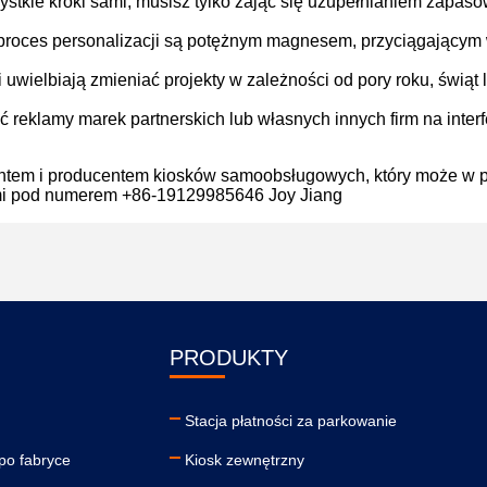
stkie kroki sami; musisz tylko zająć się uzupełnianiem zapasó
 proces personalizacji są potężnym magnesem, przyciągającym 
 uwielbiają zmieniać projekty w zależności od pory roku, świąt l
 reklamy marek partnerskich lub własnych innych firm na interf
antem i producentem kiosków samoobsługowych, który może w p
nami pod numerem +86-19129985646 Joy Jiang
PRODUKTY
Stacja płatności za parkowanie
po fabryce
Kiosk zewnętrzny