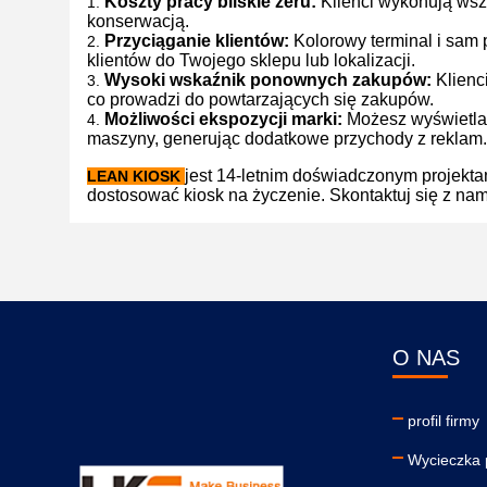
Koszty pracy bliskie zeru:
Klienci wykonują wszy
konserwacją.
Przyciąganie klientów:
Kolorowy terminal i sam
klientów do Twojego sklepu lub lokalizacji.
Wysoki wskaźnik ponownych zakupów:
Klienci
co prowadzi do powtarzających się zakupów.
Możliwości ekspozycji marki:
Możesz wyświetlać
maszyny, generując dodatkowe przychody z reklam.
jest 14-letnim doświadczonym projekt
LEAN KIOSK
dostosować kiosk na życzenie. Skontaktuj się z 
O NAS
profil firmy
Wycieczka 