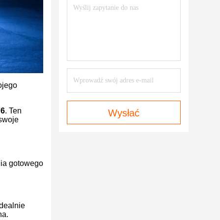
ojego
6
. Ten
Wysłać
 swoje
nia gotowego
dealnie
na.