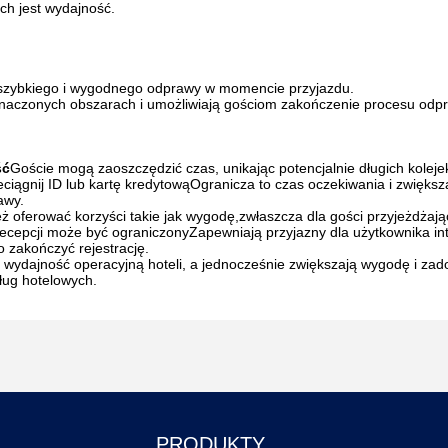
ych jest wydajność.
 szybkiego i wygodnego odprawy w momencie przyjazdu.
wyznaczonych obszarach i umożliwiają gościom zakończenie procesu odp
ść
Goście mogą zaoszczędzić czas, unikając potencjalnie długich kolejek
ciągnij ID lub kartę kredytowąOgranicza to czas oczekiwania i zwiększ
awy.
ż oferować korzyści takie jak wygodę,zwłaszcza dla gości przyjeżdżaj
cepcji może być ograniczonyZapewniają przyjazny dla użytkownika inte
 zakończyć rejestrację.
ą wydajność operacyjną hoteli, a jednocześnie zwiększają wygodę i zad
ług hotelowych.
PRODUKTY