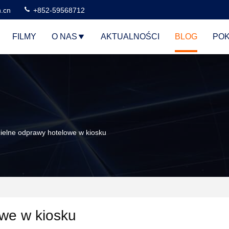
n.cn
+852-59568712
FILMY
O NAS
AKTUALNOŚCI
BLOG
POK
ielne odprawy hotelowe w kiosku
we w kiosku