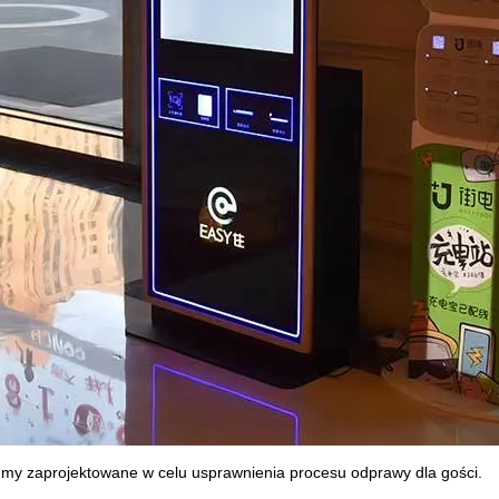
my zaprojektowane w celu usprawnienia procesu odprawy dla gości.