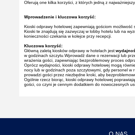
Oferują one kilka korzyści, z których jedną z najważniejsz
Wprowadzenie i kluczowa korzyść:
Kioski odprawy hotelowej zapewniają gościom możliwość
Kioski te znajdują się zazwyczaj w lobby hotelu lub na 
konieczności czekania w kolejce przy recepcji.
Kluczowa korzyść:
Główną zaletą kiosków odprawy w hotelach jest:
wydajno
w godzinach szczytu.Wprowadź dane o rezerwacji lub prze
wrażenia gości, zapewniając bezproblemowy proces odpr
Oprócz wydajności, kioski odprawy hotelowej mogą równie
nocy lub w godzinach poza szczytowymi, gdy personel w re
prowadzi gości przez niezbędne kroki, aby bezproblemowo
Ogólnie rzecz biorąc, kioski odprawy hotelowej poprawiaj
gości, co czyni je cennym dodatkiem do nowoczesnych us
O NAS