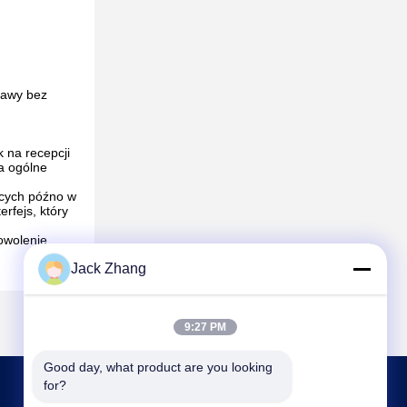
rawy bez
 na recepcji
a ogólne
ących późno w
rfejs, który
owolenie
Jack Zhang
9:27 PM
Good day, what product are you looking 
for?
SKONTAKTUJ SIĘ Z NAMI