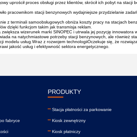
wy uprościł proces obsługi przez klientów, skrócił ich pobyt na stacji 
iło pracownikom stacji benzynowych wydajniejsze przydzielanie zadań
anie z terminali samoobsługowych obniża koszty pracy na stacjach be
 dzięki funkcjom takim jak transmisja reklam.
zwiększa wizerunek marki SINOPEC i utrwala jej pozycję innowatora w
iada na natychmiastowe potrzeby stacji benzynowych, ale również st
cji modelu usług.Wraz z rozwojem technologiiOczekuje się, że rozwiąza
prawi jakość usług i efektywność sektora energetycznego.
PRODUKTY
Stacja płatności za parkowanie
po fabryce
Kiosk zewnętrzny
kości
Kiosk płatniczy