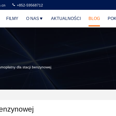
n.cn
+852-59568712
FILMY
O NAS
AKTUALNOŚCI
BLOG
POK
mopłatny dla stacji benzynowej
benzynowej