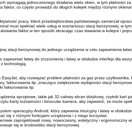
ych wymagają jednoczesnego działania wielu okien, w tym płatności za
faktur, co często prowadzi do długich kolejek między różnymi okienam
ektywność pracy, klient przedsiębiorstwa państwowego zamierzał opra
nal musi spełniać wiele usług w scenariuszu stacji benzynowej, w tym 
rukowania faktur.w ten sposób skracając czas stawania w kolejce i popr
cyjnej stacji benzynowej do jednego urządzenia w celu zapewnienia łatwoś
o zapewniać łatwy do zrozumienia i łatwy w obsłudze interfejs dla wszy
z technologią.
c EasyJet, aby rozwiązać problem płatności za gaz przez użytkownika,
ry, fakturowania itp.,znacząco zwiększenie wydajności stacji benzynow
i fakturowania itp.
ądzenia sprzętowe, takie jak 32-calowy ekran dotykowy, czytnik kart p
czytu karty tożsamości i binocular kamera, aby zapewnić, że może speł
em operacyjny Android, który zapewnia intuicyjny i łatwy w obsłudze 
ć się z różnymi funkcjami urządzenia i z niego korzystać.
rowie zaprojektowali nowy, nowoczesny, estetyczny i ergonomiczny wy
asowuje się w środowisko stacji benzynowej.