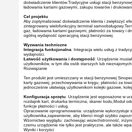
doświadczenie klientów.Tradycyjne usługi stacji benzynow
ładowania kartami gazowymi, zakupu towarów i drukowania 
Cel projektu
Aby zoptymalizować doświadczenie klienta i zwiększyć ef
zintegrowany wielofunkcyjny terminal samoobsługowy.Termi
gaz, ładowania kartami gazowymi, płatności za towary i d
ogólną wydajność operacyjną stacji benzynowej.
Wyzwania techniczne
Integracja funkcjonalna
: Integracja wielu usług z trady
wydajności.
Łatwość użytkowania i dostępność
: Urządzenie musiał
użytkowników, w tym dla osób starszych lub nieznajomych 
Rozwiązanie
Ten produkt jest umieszczany w stacji benzynowej Sinope
karty gazowej, przechowywania w kręgu, płatności za towa
jednocześnie ułatwiają użytkownikom kolejki gazowe, kolejk
Konfiguracja sprzętu
: Urządzenie jest wyposażone w urz
rozdajnik kart, drukarka termiczna, skaner kodu,Moduł od
funkcje płatności i usług.
Opracowanie oprogramowania: urządzenie wykorzystuje syst
użytkownika,zapewnienie, aby klienci mogli szybko zapozna
Wzornictwo wyglądu: zachowując wszechstronność, inżynie
czemu urządzenie nie tylko jest praktyczne, ale także wp
Wyniki i korzyści