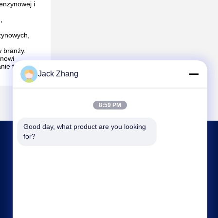
benzynowej i
,
nzynowych,
 branży.
anowi
nie to
Jack Zhang
8:59 PM
Good day, what product are you looking 
for?
SKONTAKTUJ SIĘ Z NAMI
frank@lien.cn
+852-59568712
90-8 Dayang Road, 2 piętro, Wspólnota Rentian,