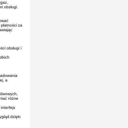
 gaz,
i obsługi.
cować
płatności za
awiając
ci obsługi i
stkich
 ładowania
ej, a
aliwowych,
niać różne
interfejs
gląd.dzięki