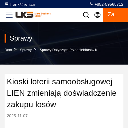
frank@lien.cn
+852-59568712
Zacytować
Sprawy
>
>
Dom
Sprawy
Sprawy Dotyczące Przedsiębiorstw Kioski Loterii Samoobsługowej LIEN Zmieniają Doświadczenie Zakupu Losów
Kioski loterii samoobsługowej
LIEN zmieniają doświadczenie
zakupu losów
2025-11-07