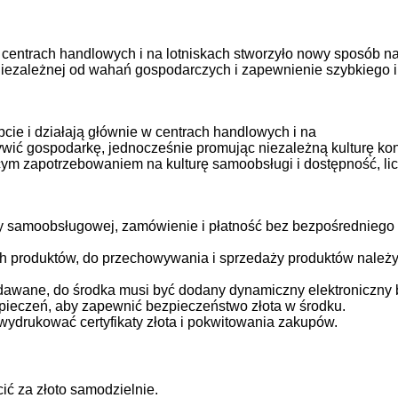
 centrach handlowych i na lotniskach stworzyło nowy sposób n
 niezależnej od wahań gospodarczych i zapewnienie szybkiego
e i działają głównie w centrach handlowych i na
żywić gospodarkę, jednocześnie promując niezależną kulturę ko
ącym zapotrzebowaniem na kulturę samoobsługi i dostępność, li
y samoobsługowej, zamówienie i płatność bez bezpośredniego 
h produktów, do przechowywania i sprzedaży produktów należ
dawane, do środka musi być dodany dynamiczny elektroniczny 
ieczeń, aby zapewnić bezpieczeństwo złota w środku.
wydrukować certyfikaty złota i pokwitowania zakupów.
ić za złoto samodzielnie.