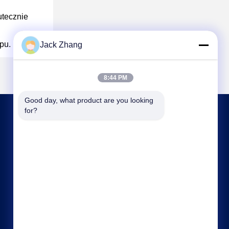
utecznie
pu.
Jack Zhang
8:44 PM
Good day, what product are you looking 
for?
SKONTAKTUJ SIĘ Z NAMI
frank@lien.cn
+852-59568712
90-8 Dayang Road, 2 piętro, Wspólnota Rentian,
Ulica Fuhai, Dzielnica Baoan, Shenzhen,
Guangdong, Chiny