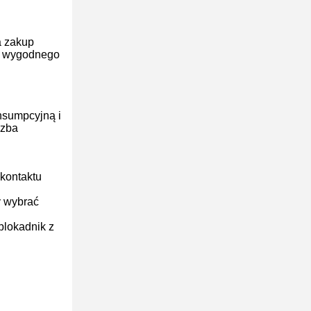
a zakup
 i wygodnego
nsumpcyjną i
czba
kontaktu
y wybrać
blokadnik z