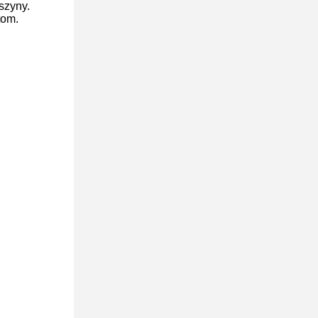
szyny.
tom.