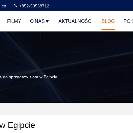
n.cn
+852-59568712
FILMY
O NAS
AKTUALNOŚCI
BLOG
POK
 do sprzedaży złota w Egipcie
w Egipcie