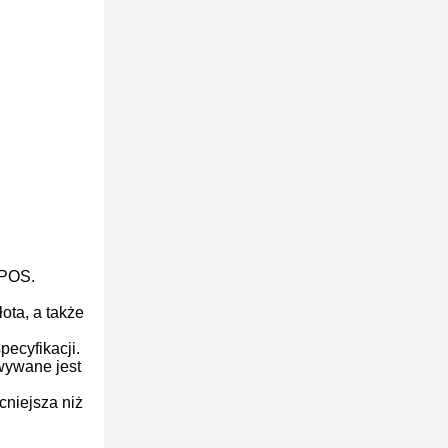
 POS.
ta, a także
ecyfikacji.
wywane jest
cniejsza niż