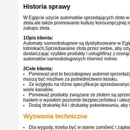
Historia sprawy
W Egipcie użycie automatów sprzedających złoto w
złota.ale także promowanie kultury konsumpcyjnej
zakupu złota.
1Opis klienta:
Automaty samoobsługowe są dystrybuowane w Egipci
lotniskach,Sprzedawanie złota przez siebie, aby o
dostarczając szybkie produkty i usługiWraz z rosn
automatów samoobsługowych również rośnie.
2Cele klienta:
Ponieważ jest to bezzałogowy automat sprzedaż
muszą być możliwe za pośrednictwem kiosku.
Ze względu na różne specyfikacje sprzedawanyc
wiele kanałów.
Ponieważ produkty związane ze złotem są sprze
hasłem o wysokim poziomie bezpieczeństwa i ubezp
Dodaj drukarkę A4 i drukarkę pokwitowania, aby 
Wyzwania techniczne
Dla wygody, trzeba być w stanie zamówić i zapłac