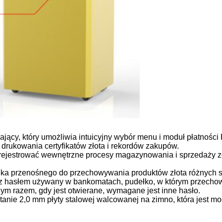
jący, który umożliwia intuicyjny wybór menu i moduł płatności
drukowania certyfikatów złota i rekordów zakupów.
jestrować wewnętrzne procesy magazynowania i sprzedaży zło
a przenośnego do przechowywania produktów złota różnych sp
z hasłem używany w bankomatach, pudełko, w którym przecho
dym razem, gdy jest otwierane, wymagane jest inne hasło.
anie 2,0 mm płyty stalowej walcowanej na zimno, która jest mo