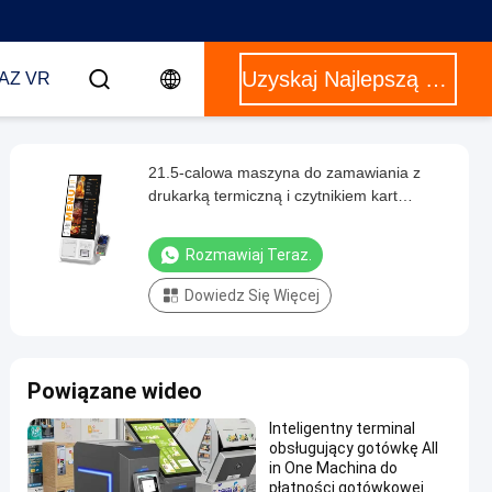
Uzyskaj Najlepszą Cenę
AZ VR
21.5-calowa maszyna do zamawiania z
drukarką termiczną i czytnikiem kart
kredytowych
Rozmawiaj Teraz.
Dowiedz Się Więcej
Powiązane wideo
Inteligentny terminal
obsługujący gotówkę All
in One Machina do
płatności gotówkowej