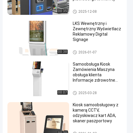
Kiosk płatniczy
00:35
2025-12-08
LKS Wewnętrzny i
Zewnętrzny Wyświetlacz
Reklamowy Digital
Signage
Cyfrowe oznakowanie
00:38
2026-01-07
Samoobsługa Kiosk
Zamówienia Maszyna
obsługa klienta
Informacje zdrowotne
Ekran dotykowy
Systemu POS
00:07
2025-03-28
Kiosk samoobsługowy z
kamerą CCTV,
odzyskiwacz kart ADA,
skaner paszportowy
Kiosk samoobsługowy