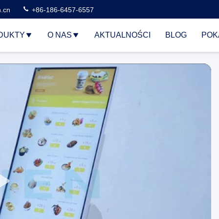
n.cn
+86-186-6457-6557
DUKTY
O NAS
AKTUALNOŚCI
BLOG
POK