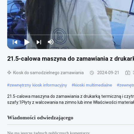
21.5-calowa maszyna do zamawiania z drukark
Kiosk do samodzielnego zamawiania
2024-09-21
#
zewnętrzny kiosk informacyjny
#
kioski multimedialne
#
zewnęt
21.5-calowa maszyna do zamawiania z drukarką termiczną i czyt
szafy:1Płyty z walcowania na zimno lub inne Właściwości materiału
Wiadomości odwiedzającego
Nie ma jeszcze żadnych publicznych komentarzy