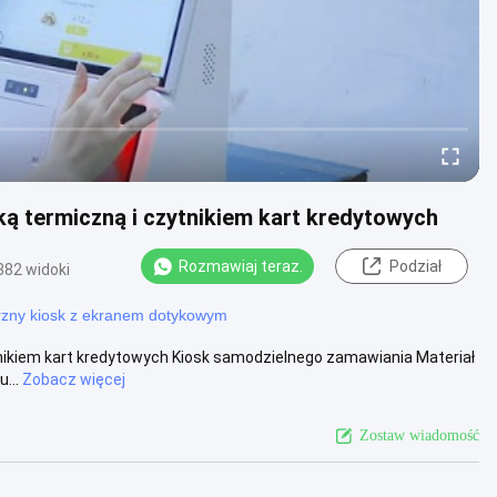
ą termiczną i czytnikiem kart kredytowych
Rozmawiaj teraz.
Podział
382 widoki
rzny kiosk z ekranem dotykowym
nikiem kart kredytowych Kiosk samodzielnego zamawiania Materiał
...
Zobacz więcej
Zostaw wiadomość