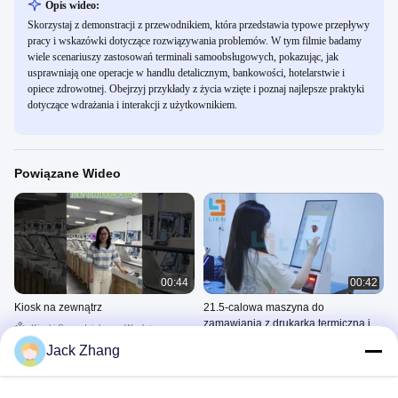
Opis wideo:
Skorzystaj z demonstracji z przewodnikiem, która przedstawia typowe przepływy
pracy i wskazówki dotyczące rozwiązywania problemów. W tym filmie badamy
wiele scenariuszy zastosowań terminali samoobsługowych, pokazując, jak
usprawniają one operacje w handlu detalicznym, bankowości, hotelarstwie i
opiece zdrowotnej. Obejrzyj przykłady z życia wzięte i poznaj najlepsze praktyki
dotyczące wdrażania i interakcji z użytkownikiem.
Powiązane Wideo
00:44
00:42
Kiosk na zewnątrz
21.5-calowa maszyna do
zamawiania z drukarką termiczną i
Kioski Samodzielnego Wypłaty
czytnikiem kart kredytowych
Kiosk Do Samodzielnego
November 22, 2024
Jack Zhang
Zamawiania
June 14, 2024